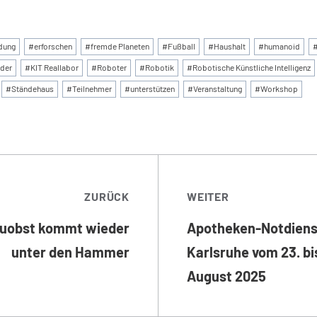
:
dung
#
erforschen
#
fremde Planeten
#
Fußball
#
Haushalt
#
humanoid
nder
#
KIT Reallabor
#
Roboter
#
Robotik
#
Robotische Künstliche Intelligenz
#
Ständehaus
#
Teilnehmer
#
unterstützen
#
Veranstaltung
#
Workshop
TRAGSNAVIGATI
ZURÜCK
WEITER
euobst kommt wieder
Apotheken-Notdiens
unter den Hammer
Karlsruhe vom 23. bis
August 2025