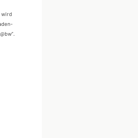
d wird
aden-
l@bw“.