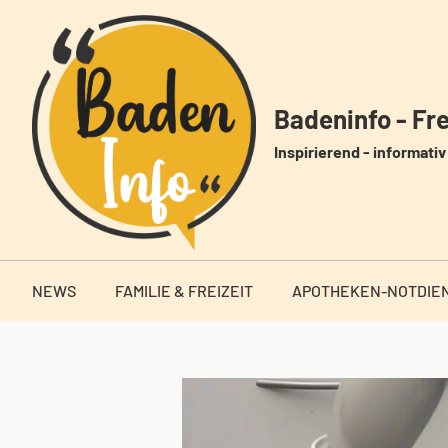
Zum
Inhalt
springen
Badeninfo - Frei
Inspirierend - informativ 
NEWS
FAMILIE & FREIZEIT
APOTHEKEN-NOTDIE