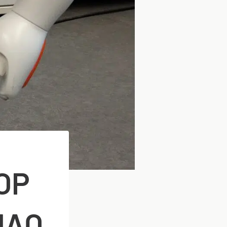
OP
NAO