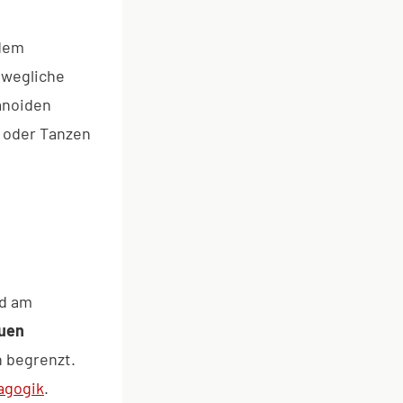
 dem
ewegliche
anoiden
 oder Tanzen
nd am
uen
h begrenzt.
agogik
.