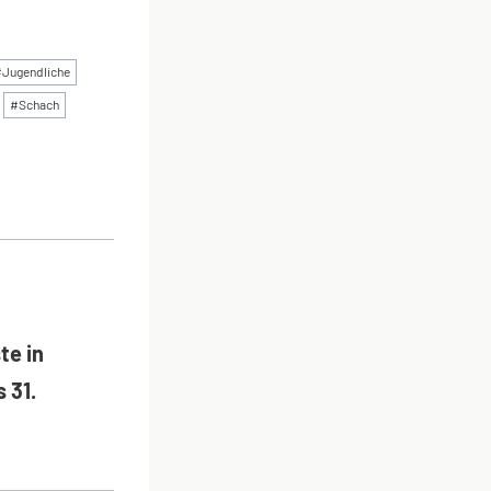
#
Jugendliche
#
Schach
ON
te in
 31.