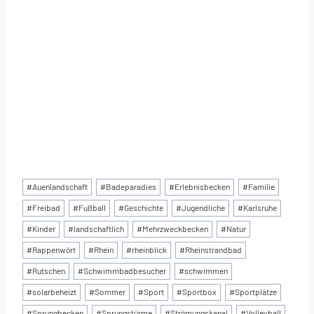
Schlagworte:
#
Auenlandschaft
#
Badeparadies
#
Erlebnisbecken
#
Familie
#
Freibad
#
Fußball
#
Geschichte
#
Jugendliche
#
Karlsruhe
#
Kinder
#
landschaftlich
#
Mehrzweckbecken
#
Natur
#
Rappenwört
#
Rhein
#
rheinblick
#
Rheinstrandbad
#
Rutschen
#
Schwimmbadbesucher
#
schwimmen
#
solarbeheizt
#
Sommer
#
Sport
#
Sportbox
#
Sportplätze
#
Sprungbecken
#
Sprungstürme
#
Strömungskanal
#
Volleyball