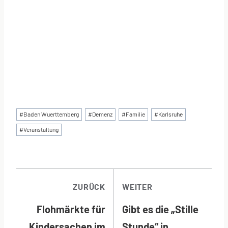
Schlagworte:
#
Baden Wuerttemberg
#
Demenz
#
Familie
#
Karlsruhe
#
Veranstaltung
BEITRAGSNAVI
ZURÜCK
WEITER
Flohmärkte für
Gibt es die „Stille
Kindersachen im
Stunde“ in