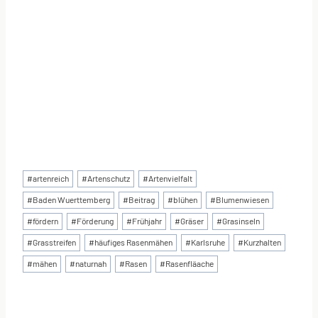
Schlagworte:
#
artenreich
#
Artenschutz
#
Artenvielfalt
#
Baden Wuerttemberg
#
Beitrag
#
blühen
#
Blumenwiesen
#
fördern
#
Förderung
#
Frühjahr
#
Gräser
#
Grasinseln
#
Grasstreifen
#
häufiges Rasenmähen
#
Karlsruhe
#
Kurzhalten
#
mähen
#
naturnah
#
Rasen
#
Rasenfläache