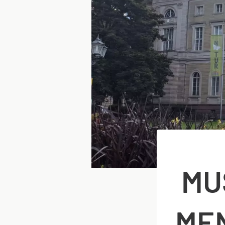
MU
ME