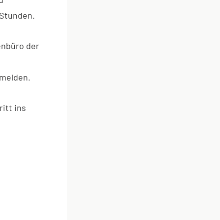
 Stunden.
enbüro der
melden.
itt ins