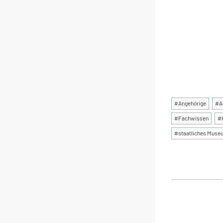
Schlagworte
#
Angehörige
#
A
#
Fachwissen
#
#
staatliches Muse
BEI