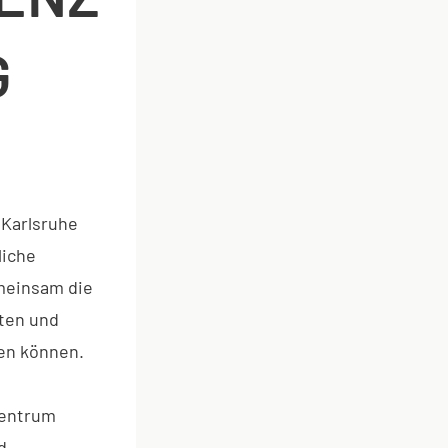
G
Karlsruhe
liche
meinsam die
ten und
gen können.
Zentrum
d