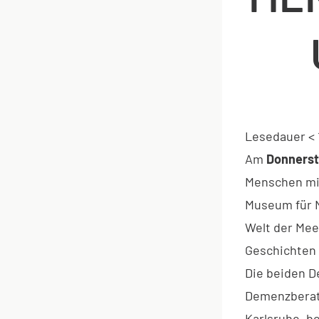
Lesedauer
< 
Am
Donnerst
Menschen mit
Museum für N
Welt der Mee
Geschichten 
Die beiden D
Demenzberate
Karlsruhe, b