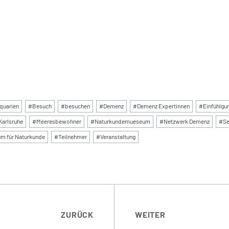
:
quarien
#
Besuch
#
besuchen
#
Demenz
#
Demenz Expertinnen
#
Einfühlg
Karlsruhe
#
Meeresbewohner
#
Naturkundemueseum
#
Netzwerk Demenz
#
Se
um für Naturkunde
#
Teilnehmer
#
Veranstaltung
TRAGSNAVIGATI
ZURÜCK
WEITER