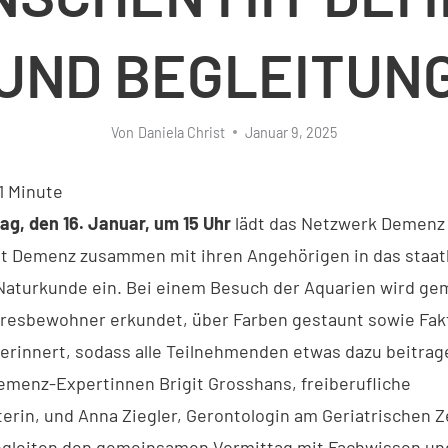
UND BEGLEITUN
Von
Daniela Christ
Januar 9, 2025
1
Minute
ag, den 16. Januar, um 15 Uhr
lädt das Netzwerk Demenz 
 Demenz zusammen mit ihren Angehörigen in das staat
aturkunde ein. Bei einem Besuch der Aquarien wird ge
resbewohner erkundet, über Farben gestaunt sowie Fak
erinnert, sodass alle Teilnehmenden etwas dazu beitra
emenz-Expertinnen Brigit Grosshans, freiberufliche
rin, und Anna Ziegler, Gerontologin am Geriatrischen 
egleiten den gemeinsamen Vormittag mit Fachwissen un