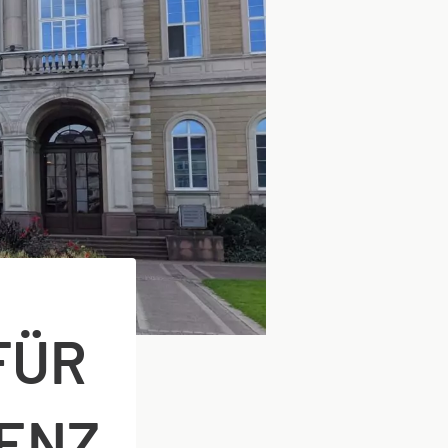
FÜR
ENZ