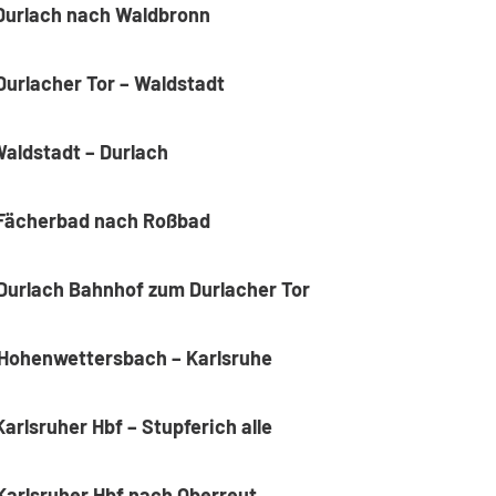
 Durlach nach Waldbronn
 Durlacher Tor – Waldstadt
 Waldstadt – Durlach
– Fächerbad nach Roßbad
 Durlach Bahnhof zum Durlacher Tor
 Hohenwettersbach – Karlsruhe
Karlsruher Hbf – Stupferich alle
 Karlsruher Hbf
nach Oberreut