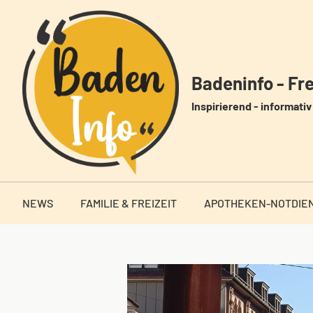
Zum
Inhalt
springen
Badeninfo - Frei
Inspirierend - informativ 
NEWS
FAMILIE & FREIZEIT
APOTHEKEN-NOTDIE