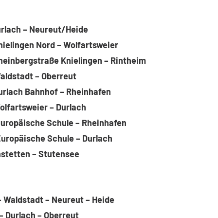
Durlach – Neureut/Heide
Knielingen Nord – Wolfartsweier
Rheinbergstraße Knielingen – Rintheim
Waldstadt – Oberreut
Durlach Bahnhof – Rheinhafen
Wolfartsweier – Durlach
 Europäische Schule – Rheinhafen
 Europäische Schule – Durlach
nstetten – Stutensee
 – Waldstadt – Neureut – Heide
 – Durlach – Oberreut