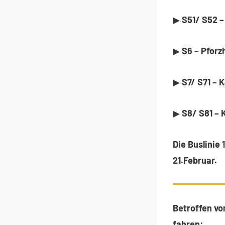
▶
S51/ S52 –
▶
S6 – Pforz
▶
S7/ S71 – 
▶
S8/ S81 – 
Die Buslinie
21.Februar.
Betroffen vo
fahren: