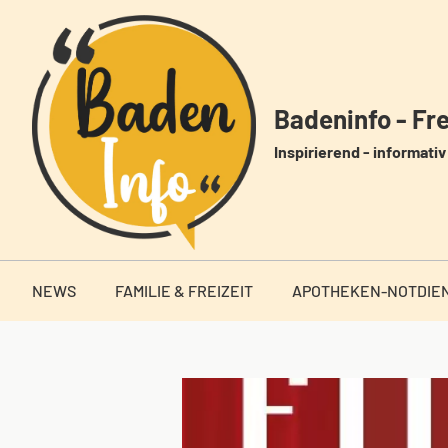
Zum
Inhalt
springen
Badeninfo - Frei
Inspirierend - informativ 
NEWS
FAMILIE & FREIZEIT
APOTHEKEN-NOTDIE