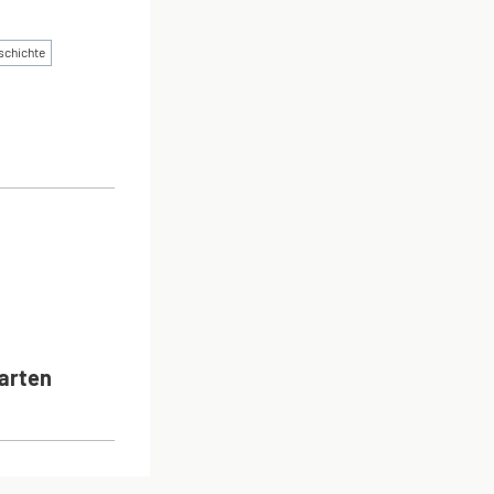
schichte
ON
arten