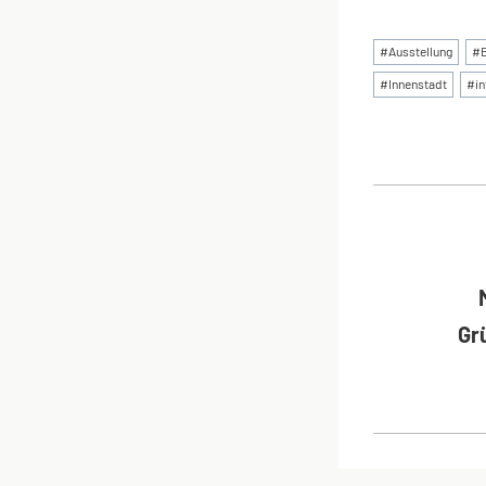
Schlagworte
#
Ausstellung
#
#
Innenstadt
#
i
BEI
Gr