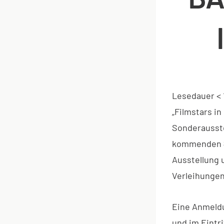
Lesedauer
< 
„Filmstars in
Sonderausste
kommenden
Ausstellung 
Verleihungen
Eine Anmeldu
und im Eintri