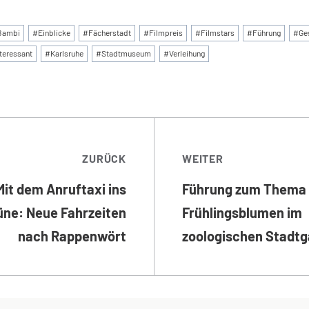
:
Bambi
#
Einblicke
#
Fächerstadt
#
Filmpreis
#
Filmstars
#
Führung
#
Ge
nteressant
#
Karlsruhe
#
Stadtmuseum
#
Verleihung
TRAGSNAVIGATI
ZURÜCK
WEITER
Mit dem Anruftaxi ins
Führung zum Thema
üne: Neue Fahrzeiten
Frühlingsblumen im
nach Rappenwört
zoologischen Stadtg