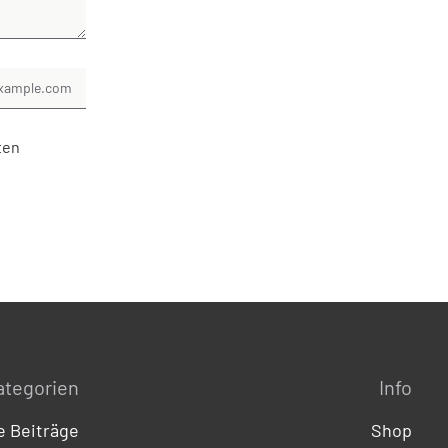
ten
ategorien
Info
 Beiträge
Shop