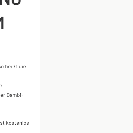
M
so heißt die
m
e
der Bambi-
ist kostenlos