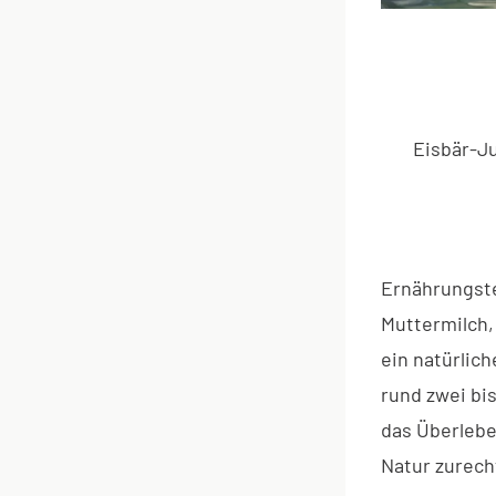
Eisbär-Ju
Ernährungste
Muttermilch,
ein natürlic
rund zwei bis
das Überlebe
Natur zurec