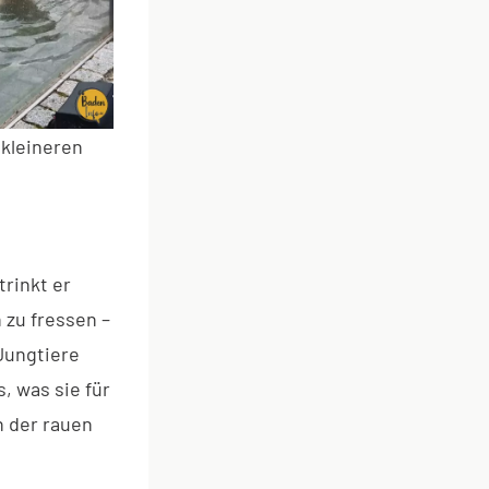
 kleineren
rinkt er
 zu fressen –
 Jungtiere
s, was sie für
n der rauen