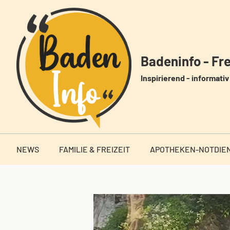
Zum
Inhalt
springen
Badeninfo - Frei
Inspirierend - informativ 
NEWS
FAMILIE & FREIZEIT
APOTHEKEN-NOTDIE