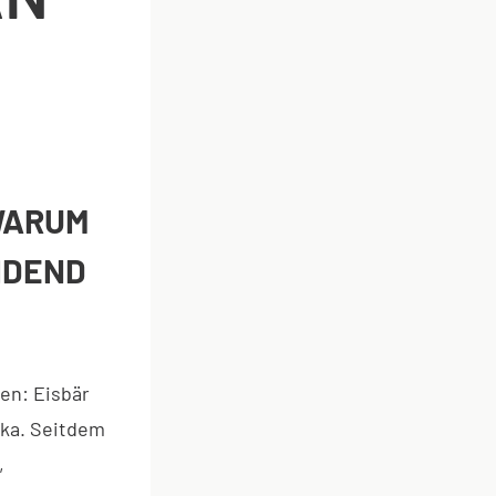
WARUM
IDEND
en: Eisbär
uka. Seitdem
,