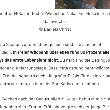
ungtier MiKa mit Eisbär-Weibchen Nuka. Für Nuka ist es i
Nachwuchs.
© Daniela Christ
die Szenen vor dem Gehege auch sind, sie sind nicht
ndlich.
In freier Wildbahn überleben rund 80 Prozent alle
s das erste Lebensjahr nicht
. Zu hart sind die Bedingu
nsicher die Nahrungslage. Dass MiKa gesund heranwächst,
e Freude, sondern auch ein großer Erfolg für das interna
chtprogramm, an dem der Zoo Karlsruhe teilnimmt.
n Wochen nach der Geburt blieb MiKa gut behütet mit Mu
Innenbereich. Erst im Frühjahr zeigte sich der junge Bär