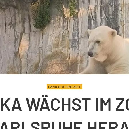
FAMILIE & FREIZEIT
IKA WÄCHST IM Z
ARLSRUHE HER