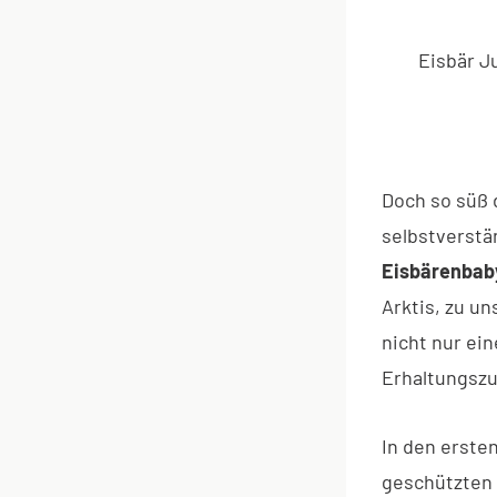
Eisbär J
Doch so süß 
selbstverstä
Eisbärenbaby
Arktis, zu u
nicht nur ein
Erhaltungszu
In den erste
geschützten 