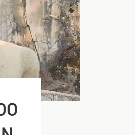
OO
AN