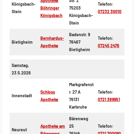
Apotheke
Str. 2
Königsbach-
Telefon:
Böhringer
75203
Stein
07232 30010
Königsbach
Königsbach-
Stein
Badenstr. 9
Bernhardus-
Telefon:
Bietigheim
76467
Apotheke
07245 2476
Bietigheim
Samstag,
23.5.2026
Markgrafenst
Schloss
r. 27 A
Telefon:
Innenstadt
Apotheke
76131
0721 389951
Karlsruhe
Bärenweg
Apotheke am
25
Telefon:
Neureut
Bärenweg
76149
0721 700090