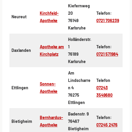
Kiefernweg
Kirchfeld-
20
Telefon:
Neureut
Apotheke
76149
0721 706239
Karlsruhe
Holländerstr.
Apotheke am
1
Telefon:
Daxlanden
Kirchplatz
76189
0721 571984
Karlsruhe
Am
Lindscharre
Telefon
Sonnen-
Ettlingen
n 4
07243
Apotheke
76275
3549680
Ettlingen
Badenstr. 9
Bernhardus-
Telefon:
Bietigheim
76467
Apotheke
07245 2476
Bietigheim