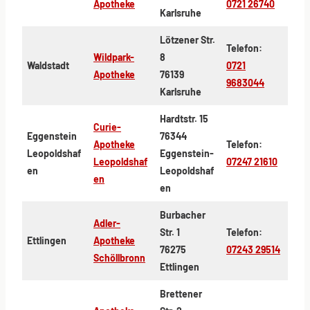
Apotheke
0721 26740
Karlsruhe
Lötzener Str.
Telefon:
Wildpark-
8
Waldstadt
0721
Apotheke
76139
9683044
Karlsruhe
Hardtstr. 15
Curie-
Eggenstein
76344
Apotheke
Telefon:
Leopoldshaf
Eggenstein-
Leopoldshaf
07247 21610
en
Leopoldshaf
en
en
Burbacher
Adler-
Str. 1
Telefon:
Ettlingen
Apotheke
76275
07243 29514
Schöllbronn
Ettlingen
Brettener