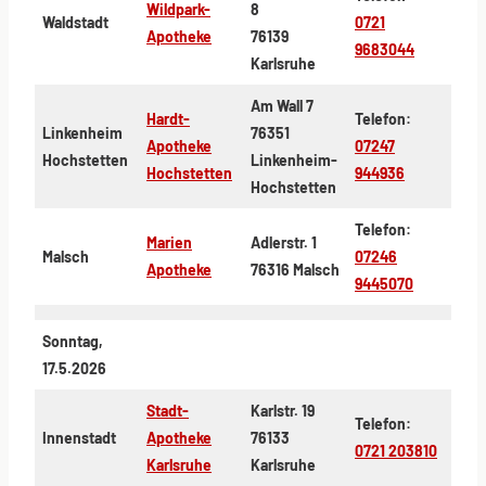
Wildpark-
8
Waldstadt
0721
Apotheke
76139
9683044
Karlsruhe
Am Wall 7
Hardt-
Telefon:
Linkenheim
76351
Apotheke
07247
Hochstetten
Linkenheim-
Hochstetten
944936
Hochstetten
Telefon:
Marien
Adlerstr. 1
Malsch
07246
Apotheke
76316 Malsch
9445070
Sonntag,
17.5.2026
Stadt-
Karlstr. 19
Telefon:
Innenstadt
Apotheke
76133
0721 203810
Karlsruhe
Karlsruhe