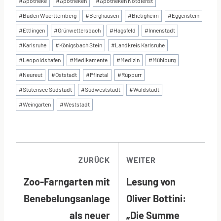
#
Apotheke
#
Apotheken
#
Apotheken Notdienst
#
Baden Wuerttemberg
#
Berghausen
#
Bietigheim
#
Eggenstein
#
Ettlingen
#
Grünwettersbach
#
Hagsfeld
#
Innenstadt
#
Karlsruhe
#
Königsbach Stein
#
Landkreis Karlsruhe
#
Leopoldshafen
#
Medikamente
#
Medizin
#
Mühlburg
#
Neureut
#
Oststadt
#
Pfinztal
#
Rüppurr
#
Stutensee Südstadt
#
Südweststadt
#
Waldstadt
#
Weingarten
#
Weststadt
BEITRAGSNAVI
ZURÜCK
WEITER
Zoo-Farngarten mit
Lesung von
Benebelungsanlage
Oliver Bottini:
als neuer
„Die Summe