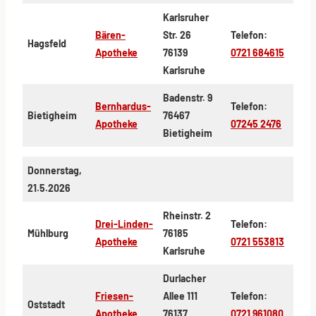
Karlsruher
Bären-
Str. 26
Telefon:
Hagsfeld
Apotheke
76139
0721 684615
Karlsruhe
Badenstr. 9
Bernhardus-
Telefon:
Bietigheim
76467
Apotheke
07245 2476
Bietigheim
Donnerstag,
21.5.2026
Rheinstr. 2
Drei-Linden-
Telefon:
Mühlburg
76185
Apotheke
0721 553813
Karlsruhe
Durlacher
Friesen-
Allee 111
Telefon:
Oststadt
Apotheke
76137
0721 961080