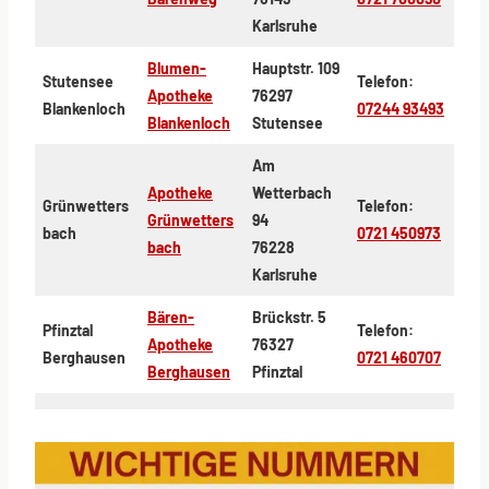
Karlsruhe
Blumen-
Hauptstr. 109
Stutensee
Telefon:
Apotheke
76297
Blankenloch
07244 93493
Blankenloch
Stutensee
Am
Apotheke
Wetterbach
Grünwetters
Telefon:
Grünwetters
94
bach
0721 450973
bach
76228
Karlsruhe
Bären-
Brückstr. 5
Pfinztal
Telefon:
Apotheke
76327
Berghausen
0721 460707
Berghausen
Pfinztal