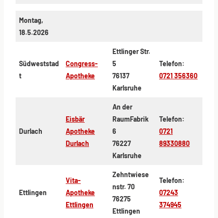
Montag,
18.5.2026
Ettlinger Str.
Südweststad
Congress-
5
Telefon:
t
Apotheke
76137
0721 356360
Karlsruhe
An der
Eisbär
RaumFabrik
Telefon:
Durlach
Apotheke
6
0721
Durlach
76227
89330880
Karlsruhe
Zehntwiese
Vita-
Telefon:
nstr. 70
Ettlingen
Apotheke
07243
76275
Ettlingen
374945
Ettlingen