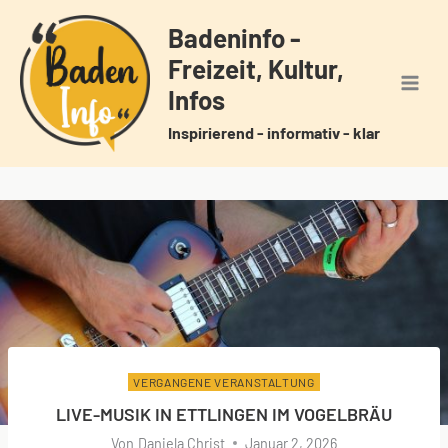
Zum
Badeninfo -
Inhalt
Freizeit, Kultur,
springen
Infos
Inspirierend - informativ - klar
VERGANGENE VERANSTALTUNG
LIVE-MUSIK IN ETTLINGEN IM VOGELBRÄU
Von
Daniela Christ
Januar 2, 2026