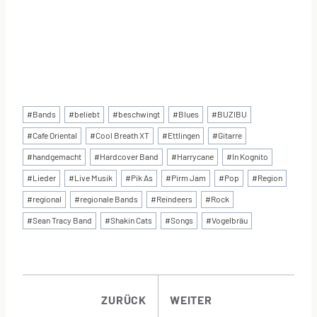
Schlagworte:
#
Bands
#
beliebt
#
beschwingt
#
Blues
#
BUZIBU
#
Cafe Oriental
#
Cool Breath XT
#
Ettlingen
#
Gitarre
#
handgemacht
#
Hardcover Band
#
Harrycane
#
In Kognito
#
Lieder
#
Live Musik
#
Pik As
#
Pirm Jam
#
Pop
#
Region
#
regional
#
regionale Bands
#
Reindeers
#
Rock
#
Sean Tracy Band
#
Shakin Cats
#
Songs
#
Vogelbräu
BEITRAGSNAVI
ZURÜCK
WEITER