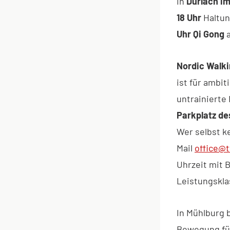
In
Durlach i
18 Uhr
Haltun
Uhr Qi Gong
a
Nordic Walk
ist für ambi
untrainierte
Parkplatz de
Wer selbst k
Mail
office@t
Uhrzeit mit B
Leistungskla
In Mühlburg 
Bewegung für