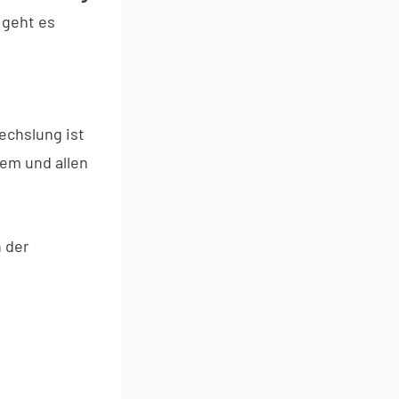
 geht es
echslung ist
sem und allen
n der