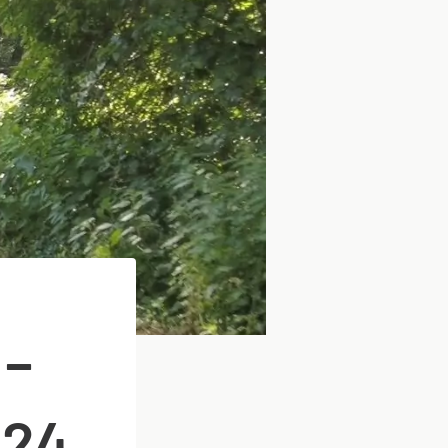
 –
024