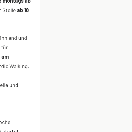
e
montags ab
r Stelle
ab 18
innland und
 für
r am
dic Walking.
elle und
d
Woche
s
startet