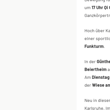
um
17 Uhr Qi
Ganzkörpert
Hoch über Ka
einer sportl
Funkturm
.
In der
Günthe
Beiertheim
a
Am
Dienstag 
der
Wiese an
Neu in diese
Karlsruhe. I