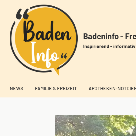
Zum
Inhalt
springen
Badeninfo - Frei
Inspirierend - informativ 
NEWS
FAMILIE & FREIZEIT
APOTHEKEN-NOTDIE