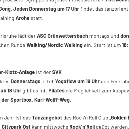
 Gong
.
Jeden Donnerstag um 17 Uhr
findet das tanzorient
raining
Aroha
statt.
rlsruhe lädt der
ASC Grünwettersbach
montags und
don
ichen Runde
Walking/Nordic Walking
ein. Start ist um
18
r-Klotz-Anlage
ist der
SVK
ktiv.
Donnerstags
leitet
Yogaflow um 18 Uhr
den Feierab
ab 18 Uhr
gibt es mit
Pilates
die Möglichkeit zum Auspo
 der Sportbox, Karl-Wolff-Weg
.
m Jahr ist das
Tanzangebot
des Rock’n’Roll Club „
Golden 
m
Citypark Ost
kann mittwochs
Rock‘n’Roll
geübt werden