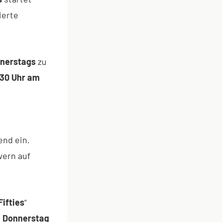
ierte
nerstags
zu
:30 Uhr am
end ein.
wern auf
Fifties
“
,
Donnerstag