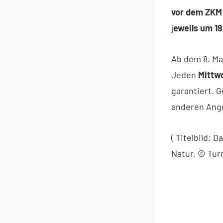
vor dem ZKM
j
eweils um 19
Ab dem 8. Ma
Jeden
Mittw
garantiert. 
anderen Ange
( Titelbild: 
Natur. © Tur