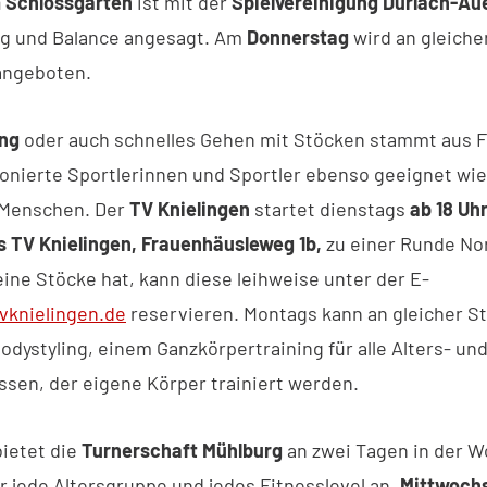
m Schlossgarten
ist mit der
Spielvereinigung Durlach-Au
g und Balance angesagt. Am
Donnerstag
wird an gleiche
ngeboten.
ing
oder auch schnelles Gehen mit Stöcken stammt aus F
tionierte Sportlerinnen und Sportler ebenso geeignet wie
 Menschen. Der
TV Knielingen
startet dienstags
ab 18 Uh
s TV Knielingen, Frauenhäusleweg 1b,
zu einer Runde Nor
eine Stöcke hat, kann diese leihweise unter der E-
vknielingen.de
reservieren. Montags kann an gleicher St
odystyling, einem Ganzkörpertraining für alle Alters- un
ssen, der eigene Körper trainiert werden.
bietet die
Turnerschaft Mühlburg
an zwei Tagen in der 
 jede Altersgruppe und jedes Fitnesslevel an.
Mittwoch