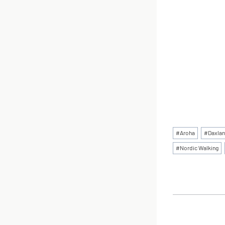
Schlagworte
#
Aroha
#
Daxla
#
Nordic Walking
BEI