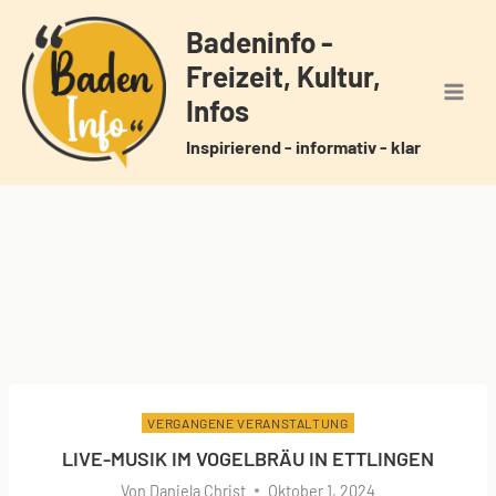
Zum
Badeninfo -
Inhalt
Freizeit, Kultur,
springen
Infos
Inspirierend - informativ - klar
VERGANGENE VERANSTALTUNG
LIVE-MUSIK IM VOGELBRÄU IN ETTLINGEN
Von
Daniela Christ
Oktober 1, 2024