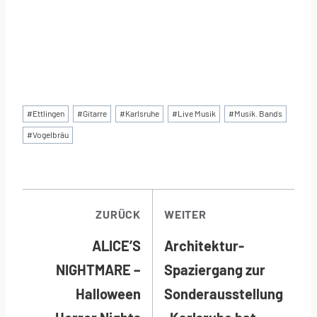
Schlagworte:
#
Ettlingen
#
Gitarre
#
Karlsruhe
#
Live Musik
#
Musik. Bands
#
Vogelbräu
BEITRAGSNAVI
ZURÜCK
WEITER
ALICE’S
Architektur-
NIGHTMARE –
Spaziergang zur
Halloween
Sonderausstellung