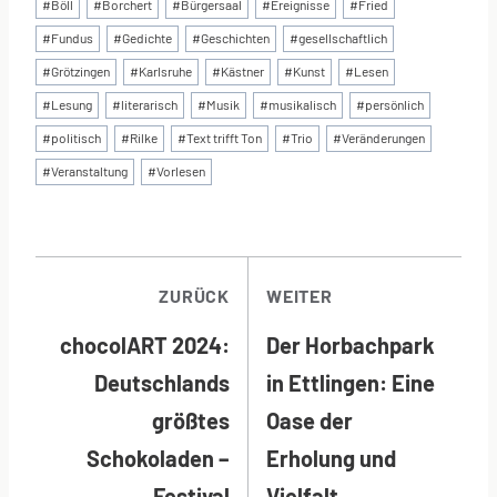
Schlagworte:
#
Böll
#
Borchert
#
Bürgersaal
#
Ereignisse
#
Fried
#
Fundus
#
Gedichte
#
Geschichten
#
gesellschaftlich
#
Grötzingen
#
Karlsruhe
#
Kästner
#
Kunst
#
Lesen
#
Lesung
#
literarisch
#
Musik
#
musikalisch
#
persönlich
#
politisch
#
Rilke
#
Text trifft Ton
#
Trio
#
Veränderungen
#
Veranstaltung
#
Vorlesen
BEITRAGSNAVI
ZURÜCK
WEITER
chocolART 2024:
Der Horbachpark
Deutschlands
in Ettlingen: Eine
größtes
Oase der
Schokoladen –
Erholung und
Festival
Vielfalt