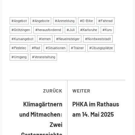
Schlagworte:
#
Angebot
#
Angebote
#
Anmeldung
#
E-Bike
#
Fahrrad
#
Grötzingen
#
herausfordernd
#
Juli
#
Karlsruhe
#
Kurs
#
Kursangebot
#
lernen
#
Neueinsteiger
#
Nordweststadt
#
Pedelec
#
Rad
#
Situationen
#
Trainer
#
Übungsplätze
#
Umgang
#
Veranstaltung
BEITRAGSNAVI
ZURÜCK
WEITER
Klimagärtnern
PHKA im Rathaus
und Mitmachen:
am 14. Mai 2025
Zwei
Gartenprojekte