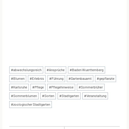
Schlagworte:
#
abwechslungsreich
#
Ansprüche
#
Baden Wuerttemberg
#
Blumen
#
Erlebnis
#
Führung
#
Gartenbauamt
#
gepflanzte
#
Karlsruhe
#
Pflege
#
Pflegehinweise
#
Sommerblüher
#
Sommerblumen
#
Sorten
#
Stadtgarten
#
Veranstaltung
#
zoologischer Stadtgarten