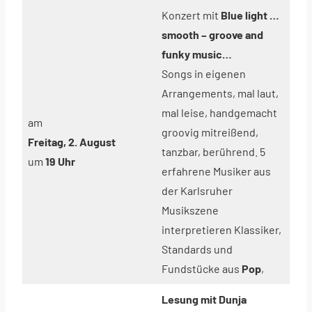
Konzert mit
Blue light …
smooth – groove and
funky music…
Songs in eigenen
Arrangements, mal laut,
mal leise, handgemacht
am
groovig mitreißend,
Freitag, 2. August
tanzbar, berührend. 5
um
19 Uhr
erfahrene Musiker aus
der Karlsruher
Musikszene
interpretieren Klassiker,
Standards und
Fundstücke aus
Pop
,
Lesung mit Dunja