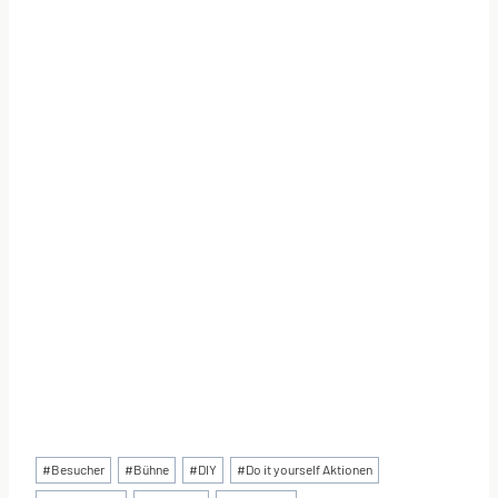
Schlagworte:
#
Besucher
#
Bühne
#
DIY
#
Do it yourself Aktionen