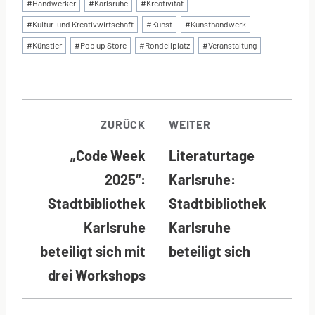
#
Handwerker
#
Karlsruhe
#
Kreativität
#
Kultur-und Kreativwirtschaft
#
Kunst
#
Kunsthandwerk
#
Künstler
#
Pop up Store
#
Rondellplatz
#
Veranstaltung
BEITRAGSNAVI
ZURÜCK
WEITER
„Code Week
Literaturtage
2025“:
Karlsruhe:
Stadtbibliothek
Stadtbibliothek
Karlsruhe
Karlsruhe
beteiligt sich mit
beteiligt sich
drei Workshops