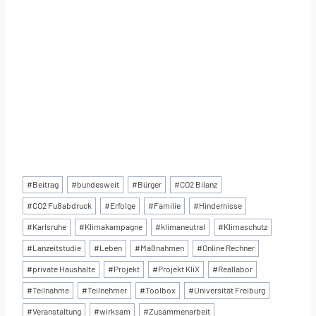
Schlagworte:
#
Beitrag
#
bundesweit
#
Bürger
#
CO2 Bilanz
#
CO2 Fußabdruck
#
Erfolge
#
Familie
#
Hindernisse
#
Karlsruhe
#
Klimakampagne
#
klimaneutral
#
Klimaschutz
#
Lanzeitstudie
#
Leben
#
Maßnahmen
#
Online Rechner
#
private Haushalte
#
Projekt
#
Projekt KliX
#
Reallabor
#
Teilnahme
#
Teilnehmer
#
Toolbox
#
Universität Freiburg
#
Veranstaltung
#
wirksam
#
Zusammenarbeit