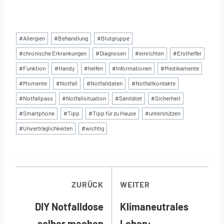
Schlagworte:
#
Allergien
#
Behandlung
#
Blutgruppe
#
chronische Erkrankungen
#
Diagnosen
#
einrichten
#
Ersthelfer
#
Funktion
#
Handy
#
helfen
#
Informationen
#
Medikamente
#
Momente
#
Notfall
#
Notfalldaten
#
Notfallkontakte
#
Notfallpass
#
Notfallsituation
#
Sanitätet
#
Sicherheit
#
Smartphone
#
Tipp
#
Tipp für zu Hause
#
unterstützen
#
Unverträglichkeiten
#
wichtig
BEITRAGSNAVI
ZURÜCK
WEITER
DIY Notfalldose
Klimaneutrales
selber machen
Leben: