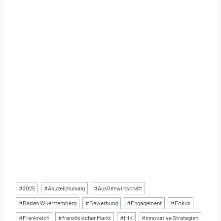
Schlagworte:
#
2025
#
Asuzeichunung
#
Ausßenwirtschaft
#
Baden Wuerttemberg
#
Bewerbung
#
Engagement
#
Fokus
#
Frankreich
#
französischer Markt
#
IHK
#
innovative Strategien