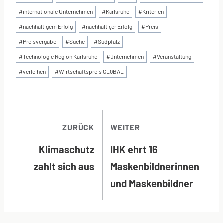
#
internationale Unternehmen
#
Karlsruhe
#
Kriterien
#
nachhaltigem Erfolg
#
nachhaltiger Erfolg
#
Preis
#
Preisvergabe
#
Suche
#
Südpfalz
#
Technologie Region Karlsruhe
#
Unternehmen
#
Veranstaltung
#
verleihen
#
Wirtschaftspreis GLOBAL
BEITRAGSNAVI
ZURÜCK
WEITER
Klimaschutz
IHK ehrt 16
zahlt sich aus
Maskenbildnerinnen
und Maskenbildner