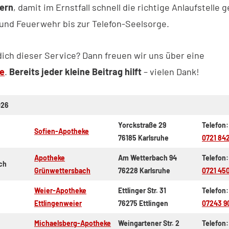
ern
, damit im Ernstfall schnell die richtige Anlaufstelle
i und Feuerwehr bis zur Telefon-Seelsorge.
dich dieser Service? Dann freuen wir uns über eine
e
.
Bereits jeder kleine Beitrag hilft
– vielen Dank!
026
Yorckstraße 29
Telefon:
Sofien-Apotheke
76185 Karlsruhe
0721 84
Apotheke
Am Wetterbach 94
Telefon:
ch
Grünwettersbach
76228 Karlsruhe
0721 45
Weier-Apotheke
Ettlinger Str. 31
Telefon:
Ettlingenweier
76275 Ettlingen
07243 9
Michaelsberg-Apotheke
Weingartener Str. 2
Telefon: