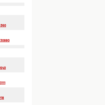
6360
330880
6640
3111
218