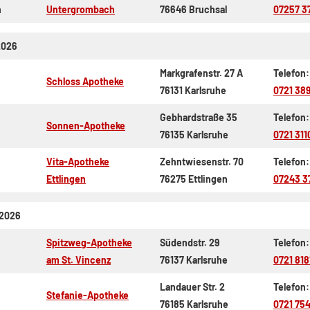
h
Untergrombach
76646 Bruchsal
07257 3
2026
Markgrafenstr. 27 A
Telefon:
Schloss Apotheke
76131 Karlsruhe
0721 38
Gebhardstraße 35
Telefon:
Sonnen-Apotheke
76135 Karlsruhe
0721 311
Vita-Apotheke
Zehntwiesenstr. 70
Telefon:
Ettlingen
76275 Ettlingen
07243 3
.2026
Spitzweg-Apotheke
Südendstr. 29
Telefon:
am St. Vincenz
76137 Karlsruhe
0721 81
Landauer Str. 2
Telefon:
Stefanie-Apotheke
76185 Karlsruhe
0721 75