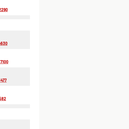
2290
4630
87100
3477
582