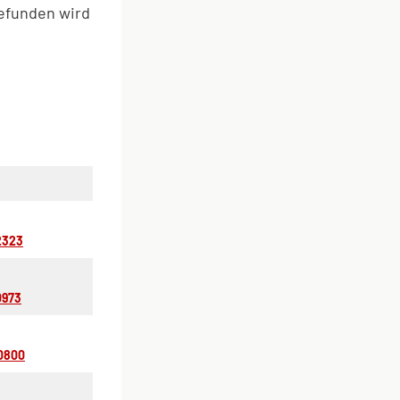
 gefunden wird
2323
0973
0800