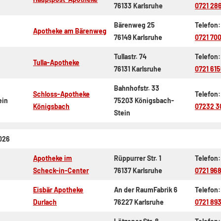
76133 Karlsruhe
0721 28
Bärenweg 25
Telefon:
Apotheke am Bärenweg
76149 Karlsruhe
0721 70
Tullastr. 74
Telefon:
Tulla-Apotheke
76131 Karlsruhe
0721 61
Bahnhofstr. 33
Schloss-Apotheke
Telefon:
ein
75203 Königsbach-
Königsbach
07232 3
Stein
026
Apotheke im
Rüppurrer Str. 1
Telefon:
Scheck-in-Center
76137 Karlsruhe
0721 96
Eisbär Apotheke
An der RaumFabrik 6
Telefon:
Durlach
76227 Karlsruhe
0721 89