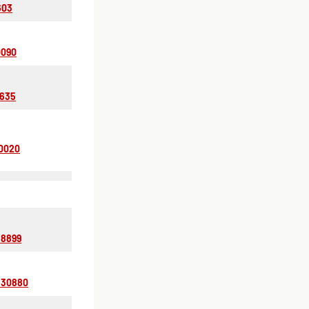
603
0090
5635
0020
88899
330880