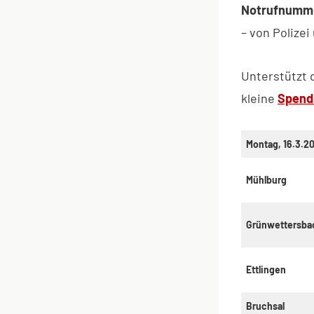
Notrufnumm
– von Polize
Unterstützt 
kleine
Spend
Montag, 16.3.2
Mühlburg
Grünwettersba
Ettlingen
Bruchsal