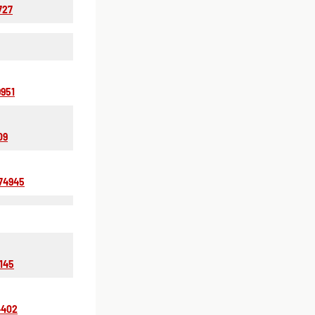
727
9951
09
74945
8145
4402