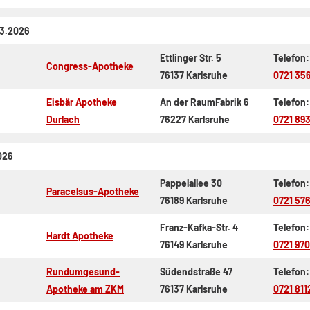
.3.2026
Ettlinger Str. 5
Telefon:
Congress-Apotheke
76137 Karlsruhe
0721 35
Eisbär Apotheke
An der RaumFabrik 6
Telefon:
Durlach
76227 Karlsruhe
0721 89
026
Pappelallee 30
Telefon:
Paracelsus-Apotheke
76189 Karlsruhe
0721 57
Franz-Kafka-Str. 4
Telefon:
Hardt Apotheke
76149 Karlsruhe
0721 970
Rundumgesund-
Südendstraße 47
Telefon:
Apotheke am ZKM
76137 Karlsruhe
0721 811