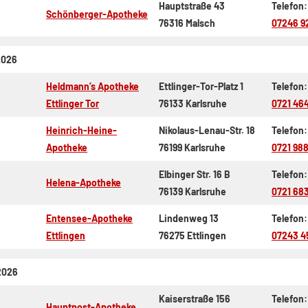
Hauptstraße 43
Telefon:
Schönberger-Apotheke
76316 Malsch
07246 9
2026
Heldmann’s Apotheke
Ettlinger-Tor-Platz 1
Telefon:
Ettlinger Tor
76133 Karlsruhe
0721 46
Heinrich-Heine-
Nikolaus-Lenau-Str. 18
Telefon:
Apotheke
76199 Karlsruhe
0721 98
Elbinger Str. 16 B
Telefon:
Helena-Apotheke
76139 Karlsruhe
0721 68
Entensee-Apotheke
Lindenweg 13
Telefon:
Ettlingen
76275 Ettlingen
07243 4
2026
Kaiserstraße 156
Telefon:
Hauptpost-Apotheke