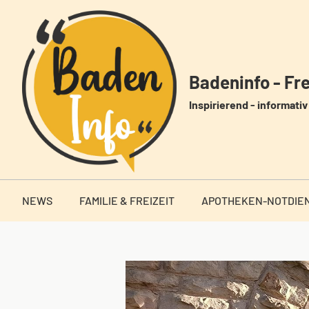
Zum
Inhalt
springen
Badeninfo - Frei
Inspirierend - informativ 
NEWS
FAMILIE & FREIZEIT
APOTHEKEN-NOTDIE