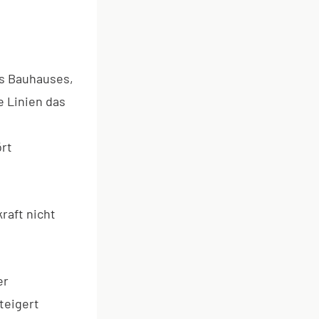
es Bauhauses,
e Linien das
ört
raft nicht
er
teigert