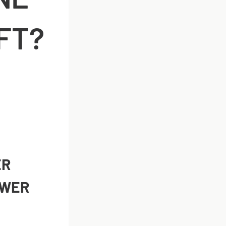
FT?
ER
 WER