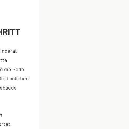
HRITT
einderat
ätte
g die Rede.
Die baulichen
Gebäude
m
ortet