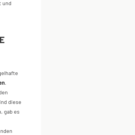
t und
NE
gelhafte
en
.
nden
ind diese
n, gab es
enden