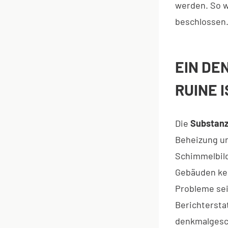
werden. So w
beschlossen
EIN DE
RUINE I
Die
Substanz
Beheizung u
Schimmelbild
Gebäuden kei
Probleme sei
Berichtersta
denkmalgesc