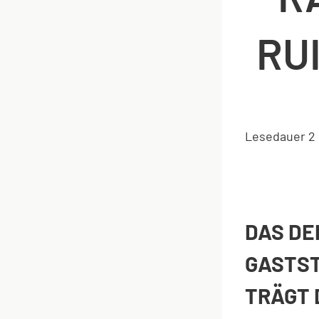
RU
Lesedauer
2
DAS D
GASTST
TRÄGT 