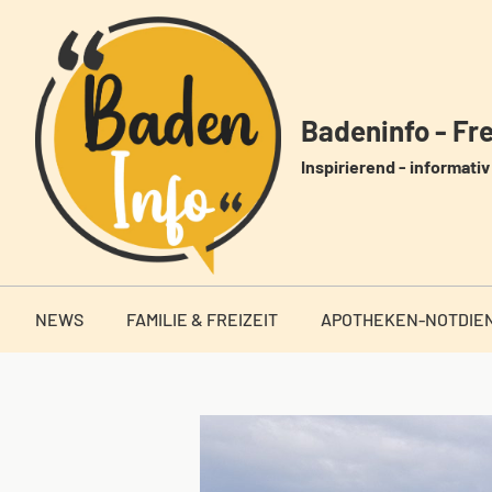
Zum
Inhalt
springen
Badeninfo - Frei
Inspirierend - informativ 
NEWS
FAMILIE & FREIZEIT
APOTHEKEN-NOTDIE