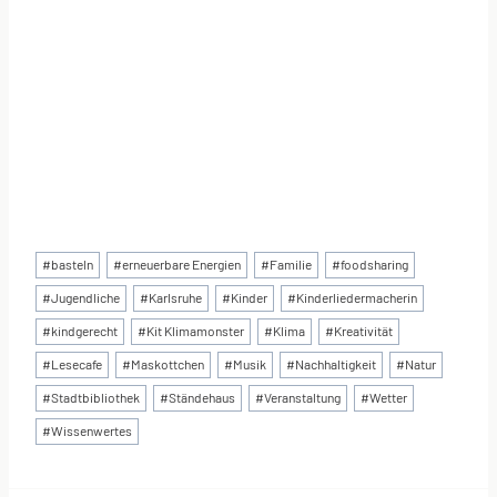
Schlagworte:
#
basteln
#
erneuerbare Energien
#
Familie
#
foodsharing
#
Jugendliche
#
Karlsruhe
#
Kinder
#
Kinderliedermacherin
#
kindgerecht
#
Kit Klimamonster
#
Klima
#
Kreativität
#
Lesecafe
#
Maskottchen
#
Musik
#
Nachhaltigkeit
#
Natur
#
Stadtbibliothek
#
Ständehaus
#
Veranstaltung
#
Wetter
#
Wissenwertes