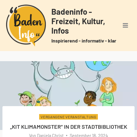
Zum
Badeninfo -
Inhalt
Freizeit, Kultur,
springen
Infos
Inspirierend - informativ - klar
VERGANGENE VERANSTALTUNG
„KIT KLIMAMONSTER“ IN DER STADTBIBLIOTHEK
Von
Daniela Christ
September 18, 2024