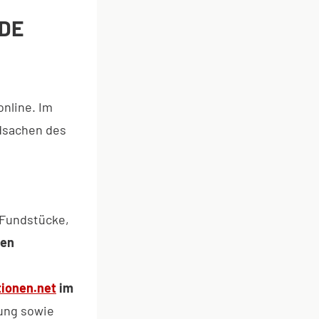
DE
nline. Im
ndsachen des
 Fundstücke,
nen
ionen.net
im
bung sowie