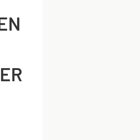
EN
MER