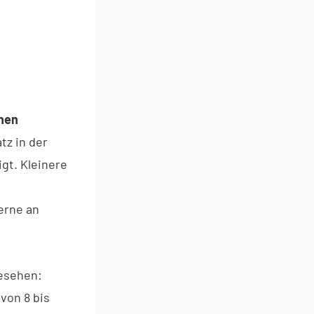
inen
tz in der
gt. Kleinere
erne an
gesehen:
 von 8 bis