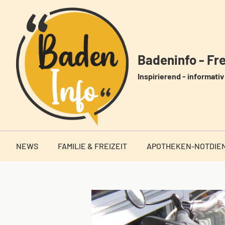
Zum
Inhalt
springen
Badeninfo - Frei
Inspirierend - informativ 
NEWS
FAMILIE & FREIZEIT
APOTHEKEN-NOTDIE