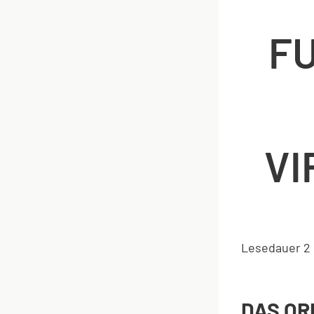
F
VI
Lesedauer
2
DAS OR