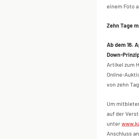
einem Foto a
Zehn Tage m
Ab dem 16. A
Down-Prinzi
Artikel zum 
Online-Aukti
von zehn Tage
Um mitbieten
auf der Vers
unter
www.ka
Anschluss an