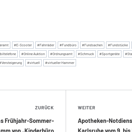
:
eramt
#
E-Scooter
#
Fahrräder
#
Fundbüro
#
Fundsachen
#
Fundstücke
biltelefone
#
Online Auktion
#
Ordnungsamt
#
Schmuck
#
Sportgeräte
#
Sta
#
Versteigerung
#
virtuell
#
virtueller Hammer
TRAGSNAVIGATI
ZURÜCK
WEITER
s Frühjahr-Sommer-
Apotheken-Notdiens
amm von „Kinderbüro
Karlsruhe vom 9. bis 