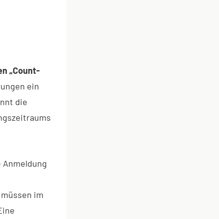
en „Count-
rungen ein
nnt die
ungszeitraums
ze Anmeldung
e müssen im
Eine