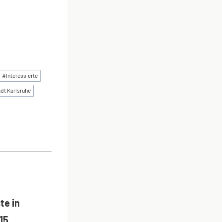
#
Interessierte
dt Karlsruhe
ON
te in
15.