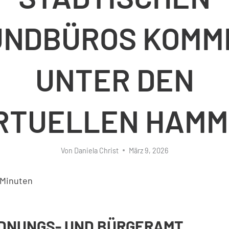
UNDBÜROS KOMM
UNTER DEN
RTUELLEN HAM
Von
Daniela Christ
März 9, 2026
Minuten
DNUNGS- UND BÜRGERAMT