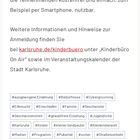
Beispiel per Smartphone, nutzbar.
Weitere Informationen und Hinweise zur
Anmeldung finden Sie
bei
karlsruhe.de/kinderbuero
unter „Kinderbüro
On Air“ sowie im Veranstaltungskalender der
Stadt Karlsruhe.
Schlagworte:
#
ausgewogene Ernährung
#
Bedürfnisse
#
Cybergrooming
#
Eifersucht
#
Einschlafen
#
Familie
#
Geschwister
#
Geschwisterstreit
#
gewaltfreie Erziehung
#
Jugendliche
#
Karlsruhe
#
Kinder
#
kleiner Geldbeutel
#
Kleinkinderwelt
#
Medien
#
Programm
#
Pubertät
#
sicher
#
Straßenverkehr