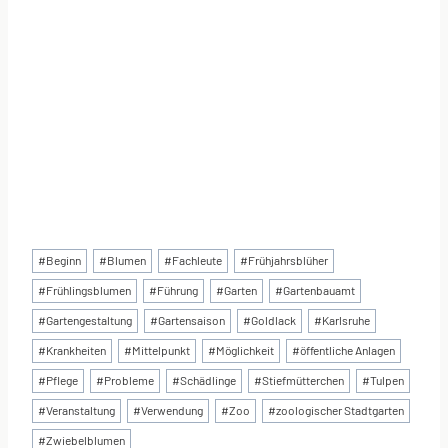
Schlagworte:
#
Beginn
#
Blumen
#
Fachleute
#
Frühjahrsblüher
#
Frühlingsblumen
#
Führung
#
Garten
#
Gartenbauamt
#
Gartengestaltung
#
Gartensaison
#
Goldlack
#
Karlsruhe
#
Krankheiten
#
Mittelpunkt
#
Möglichkeit
#
öffentliche Anlagen
#
Pflege
#
Probleme
#
Schädlinge
#
Stiefmütterchen
#
Tulpen
#
Veranstaltung
#
Verwendung
#
Zoo
#
zoologischer Stadtgarten
#
Zwiebelblumen