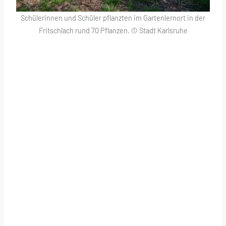
Schülerinnen und Schüler pflanzten im Gartenlernort in der
Fritschlach rund 70 Pflanzen. © Stadt Karlsruhe