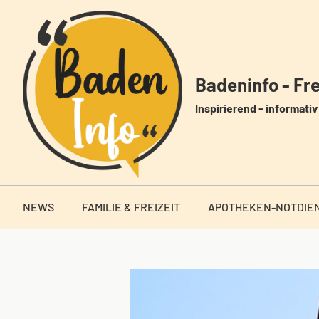
Zum
Inhalt
springen
Badeninfo - Frei
Inspirierend - informativ 
NEWS
FAMILIE & FREIZEIT
APOTHEKEN-NOTDIE