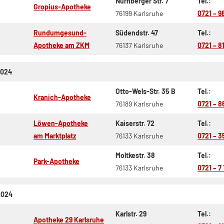
Nürnberger Str. 7
Tel.:
Gropius-Apotheke
76199 Karlsruhe
0721 – 9
Rundumgesund-
Südendstr. 47
Tel.:
Apotheke am ZKM
76137 Karlsruhe
0721 – 81
2024
Otto-Wels-Str. 35 B
Tel.:
Kranich-Apotheke
76189 Karlsruhe
0721 – 8
Löwen-Apotheke
Kaiserstr. 72
Tel.:
am Marktplatz
76133 Karlsruhe
0721 – 3
Moltkestr. 38
Tel.:
Park-Apotheke
76133 Karlsruhe
0721 – 7
2024
Karlstr. 29
Tel.:
Apotheke 29 Karlsruhe