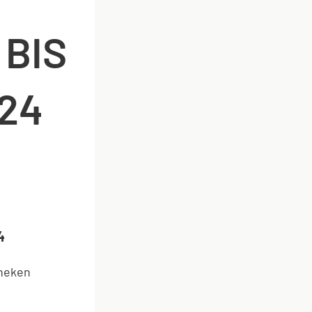
 BIS
24
4
theken