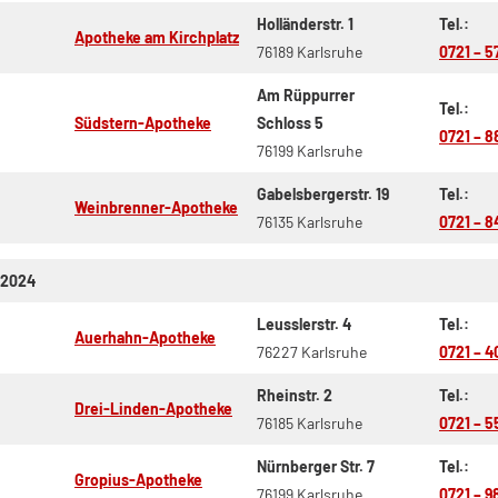
Holländerstr. 1
Tel.:
Apotheke am Kirchplatz
76189 Karlsruhe
0721 – 5
Am Rüppurrer
Tel.:
Südstern-Apotheke
Schloss 5
0721 – 8
76199 Karlsruhe
Gabelsbergerstr. 19
Tel.:
Weinbrenner-Apotheke
76135 Karlsruhe
0721 – 8
.2024
Leusslerstr. 4
Tel.:
Auerhahn-Apotheke
76227 Karlsruhe
0721 – 4
Rheinstr. 2
Tel.:
Drei-Linden-Apotheke
76185 Karlsruhe
0721 – 5
Nürnberger Str. 7
Tel.:
Gropius-Apotheke
76199 Karlsruhe
0721 – 9