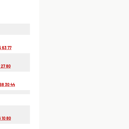
5 63 77
 27 80
 68 30 44
6 10 80