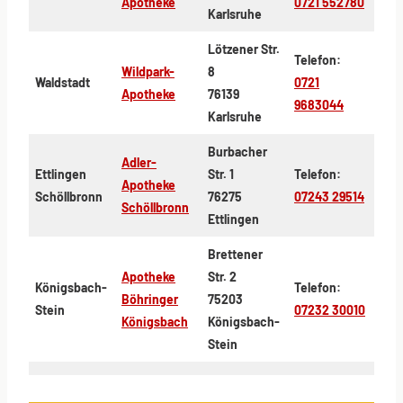
Apotheke
0721 552780
Karlsruhe
Lötzener Str.
Telefon:
Wildpark-
8
Waldstadt
0721
Apotheke
76139
9683044
Karlsruhe
Burbacher
Adler-
Ettlingen
Str. 1
Telefon:
Apotheke
Schöllbronn
76275
07243 29514
Schöllbronn
Ettlingen
Brettener
Apotheke
Str. 2
Königsbach-
Telefon:
Böhringer
75203
Stein
07232 30010
Königsbach
Königsbach-
Stein