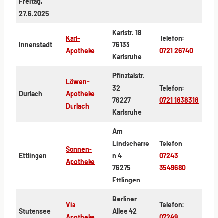
Freitag,
27.6.2025
Karlstr. 18
Karl-
Telefon:
Innenstadt
76133
Apotheke
0721 26740
Karlsruhe
Pfinztalstr.
Löwen-
32
Telefon:
Durlach
Apotheke
76227
0721 1838318
Durlach
Karlsruhe
Am
Lindscharre
Telefon
Sonnen-
Ettlingen
n 4
07243
Apotheke
76275
3549680
Ettlingen
Berliner
Via
Telefon:
Stutensee
Allee 42
Apotheke
07249