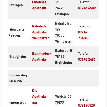
Entensee-
13
Telefon:
Ettlingen
Apotheke
76275
07243 4582
Ettlingen
Bahnhofstr.
Bahnhof-
Telefon:
Weingarten
125
Apotheke
07244
(Baden)
76356
Weingarten
704140
Weingarten
Badenstr. 9
Bernhardus-
Telefon:
Bietigheim
76467
Apotheke
07245 2476
Bietigheim
Donnerstag,
26.6.2025
Die
Apotheke
Waldstr. 65
Telefon:
Innenstadt
am
76133
0721 25926