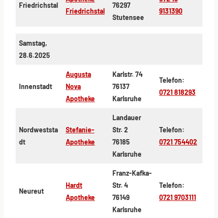
Friedrichstal
76297
Friedrichstal
9131390
Stutensee
Samstag,
28.6.2025
Augusta
Karlstr. 74
Telefon:
Innenstadt
Nova
76137
0721 818293
Apotheke
Karlsruhe
Landauer
Nordweststa
Stefanie-
Str. 2
Telefon:
dt
Apotheke
76185
0721 754402
Karlsruhe
Franz-Kafka-
Hardt
Str. 4
Telefon:
Neureut
Apotheke
76149
0721 9703111
Karlsruhe