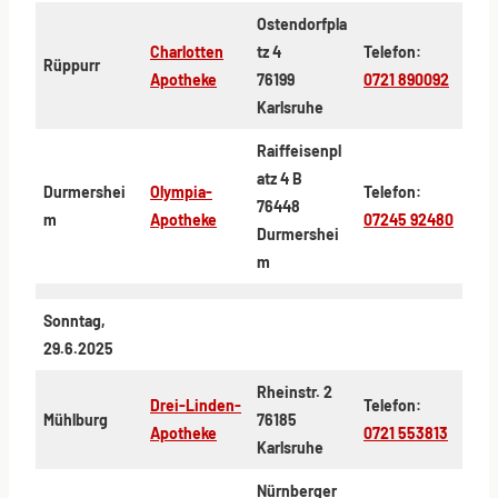
Ostendorfpla
Charlotten
tz 4
Telefon:
Rüppurr
Apotheke
76199
0721 890092
Karlsruhe
Raiffeisenpl
atz 4 B
Durmershei
Olympia-
Telefon:
76448
m
Apotheke
07245 92480
Durmershei
m
Sonntag,
29.6.2025
Rheinstr. 2
Drei-Linden-
Telefon:
Mühlburg
76185
Apotheke
0721 553813
Karlsruhe
Nürnberger