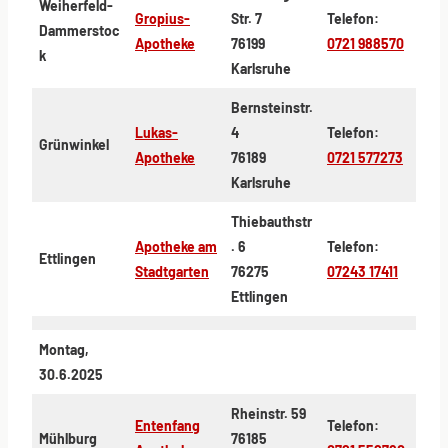
Weiherfeld-
Gropius-
Str. 7
Telefon:
Dammerstoc
Apotheke
76199
0721 988570
k
Karlsruhe
Bernsteinstr.
Lukas-
4
Telefon:
Grünwinkel
Apotheke
76189
0721 577273
Karlsruhe
Thiebauthstr
Apotheke am
. 6
Telefon:
Ettlingen
Stadtgarten
76275
07243 17411
Ettlingen
Montag,
30.6.2025
Rheinstr. 59
Entenfang
Telefon:
Mühlburg
76185