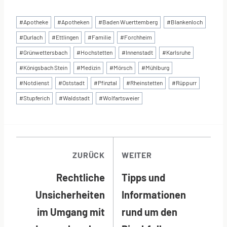
Schlagworte:
#
Apotheke
#
Apotheken
#
Baden Wuerttemberg
#
Blankenloch
#
Durlach
#
Ettlingen
#
Familie
#
Forchheim
#
Grünwettersbach
#
Hochstetten
#
Innenstadt
#
Karlsruhe
#
Königsbach Stein
#
Medizin
#
Mörsch
#
Mühlburg
#
Notdienst
#
Oststadt
#
Pfinztal
#
Rheinstetten
#
Rüppurr
#
Stupferich
#
Waldstadt
#
Wolfartsweier
BEITRAGSNAVI
ZURÜCK
WEITER
Rechtliche
Tipps und
Unsicherheiten
Informationen
im Umgang mit
rund um den