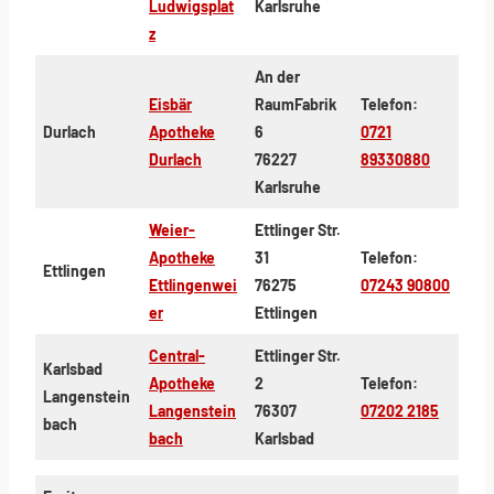
Ludwigsplat
Karlsruhe
z
An der
Eisbär
RaumFabrik
Telefon:
Durlach
Apotheke
6
0721
Durlach
76227
89330880
Karlsruhe
Weier-
Ettlinger Str.
Apotheke
31
Telefon:
Ettlingen
Ettlingenwei
76275
07243 90800
er
Ettlingen
Central-
Ettlinger Str.
Karlsbad
Apotheke
2
Telefon:
Langenstein
Langenstein
76307
07202 2185
bach
bach
Karlsbad