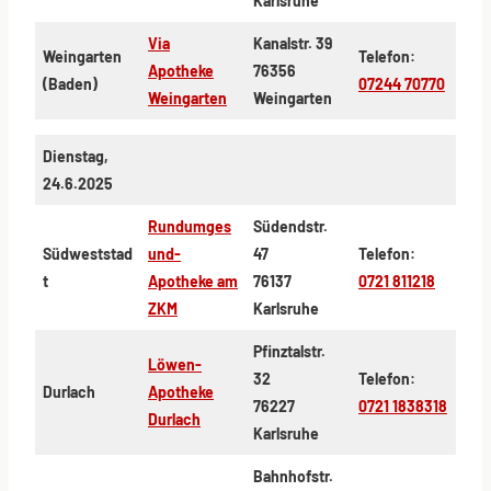
Karlsruhe
Via
Kanalstr. 39
Weingarten
Telefon:
Apotheke
76356
(Baden)
07244 70770
Weingarten
Weingarten
Dienstag,
24.6.2025
Rundumges
Südendstr.
Südweststad
und-
47
Telefon:
t
Apotheke am
76137
0721 811218
ZKM
Karlsruhe
Pfinztalstr.
Löwen-
32
Telefon:
Durlach
Apotheke
76227
0721 1838318
Durlach
Karlsruhe
Bahnhofstr.