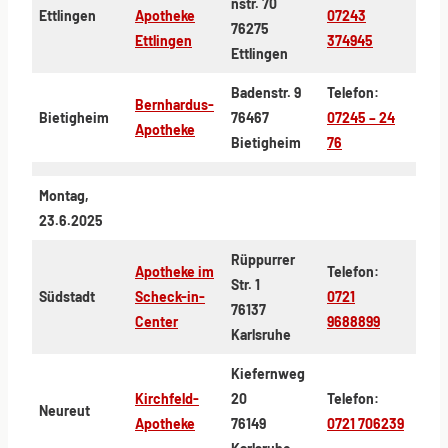
nstr. 70
Ettlingen
Apotheke
07243
76275
Ettlingen
374945
Ettlingen
Badenstr. 9
Telefon:
Bernhardus-
Bietigheim
76467
07245 – 24
Apotheke
Bietigheim
76
Montag,
23.6.2025
Rüppurrer
Apotheke im
Telefon:
Str. 1
Südstadt
Scheck-in-
0721
76137
Center
9688899
Karlsruhe
Kiefernweg
Kirchfeld-
20
Telefon:
Neureut
Apotheke
76149
0721 706239