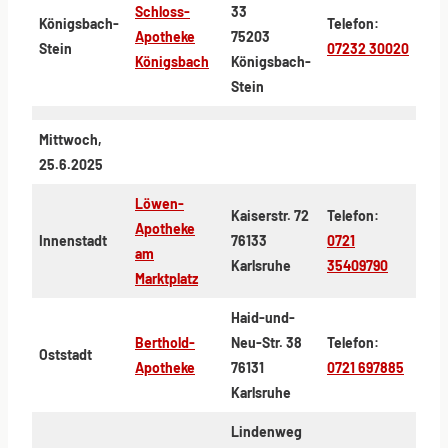
Schloss-
33
Königsbach-
Telefon:
Apotheke
75203
Stein
07232 30020
Königsbach
Königsbach-
Stein
Mittwoch,
25.6.2025
Löwen-
Kaiserstr. 72
Telefon:
Apotheke
Innenstadt
76133
0721
am
Karlsruhe
35409790
Marktplatz
Haid-und-
Berthold-
Neu-Str. 38
Telefon:
Oststadt
Apotheke
76131
0721 697885
Karlsruhe
Lindenweg