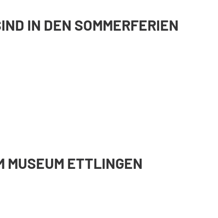
E
IND IN DEN SOMMERFERIEN
N
D
E
M
L
E
R
N
E
M MUSEUM ETTLINGEN
N