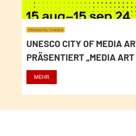
VERANSTALTUNGEN
UNESCO CITY OF MEDIA A
PRÄSENTIERT „MEDIA ART 
U
MEHR
N
E
S
C
O
C