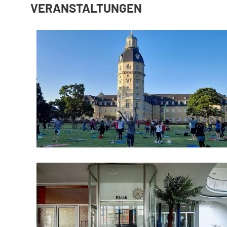
VERANSTALTUNGEN
I
T
Y
O
F
M
E
D
I
A
A
R
T
S