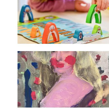
N
T
I
E
R
T
„
M
E
D
I
A
A
R