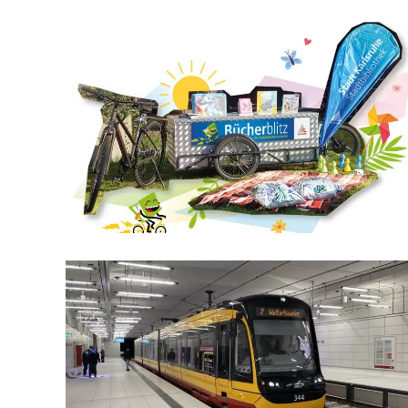
T
I
S
H
E
R
E
“