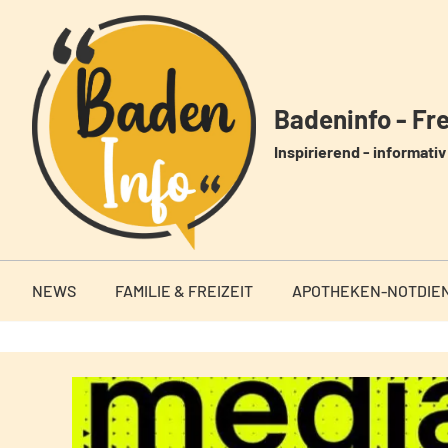
Zum
Inhalt
springen
Badeninfo - Frei
Inspirierend - informativ 
NEWS
FAMILIE & FREIZEIT
APOTHEKEN-NOTDIE