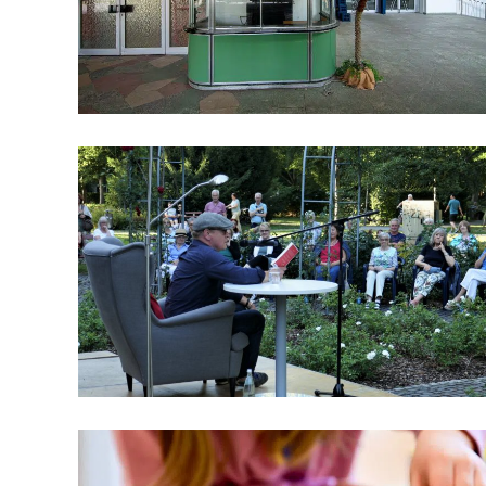
K
A
R
L
S
R
U
H
E
P
R
Ä
S
E