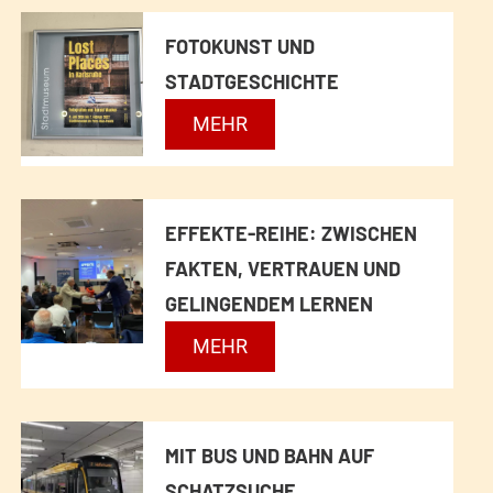
FOTOKUNST UND
STADTGESCHICHTE
F
MEHR
O
T
O
EFFEKTE-REIHE: ZWISCHEN
K
FAKTEN, VERTRAUEN UND
U
GELINGENDEM LERNEN
N
E
MEHR
S
F
T
F
U
E
MIT BUS UND BAHN AUF
N
K
SCHATZSUCHE