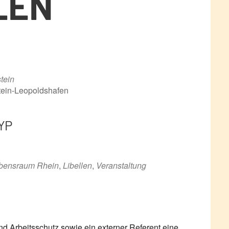
LEN
tein
tein-Leopoldshafen
YP
ce 365
Outlook Live
bensraum Rhein
,
Libellen
,
Veranstaltung
nd Arbeitsschutz sowie ein externer Referent eine