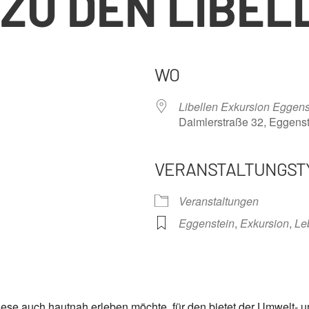
ZU DEN LIBEL
WO
Libellen Exkursion Eggens
Daimlerstraße 32, Eggens
VERANSTALTUNGST
nder
iCalendar
Offi
Veranstaltungen
Eggenstein
,
Exkursion
,
Le
ese auch hautnah erleben möchte, für den bietet der Umwelt- u