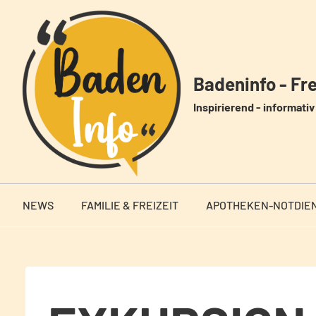
Zum
Inhalt
springen
Badeninfo - Frei
Inspirierend - informativ 
NEWS
FAMILIE & FREIZEIT
APOTHEKEN-NOTDIE