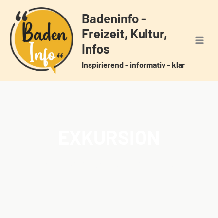
Zum
Badeninfo -
Inhalt
Freizeit, Kultur,
springen
Infos
Inspirierend - informativ - klar
EXKURSION
Home
Veranstaltungen
Schlagwörter
Exkursion
/
/
/