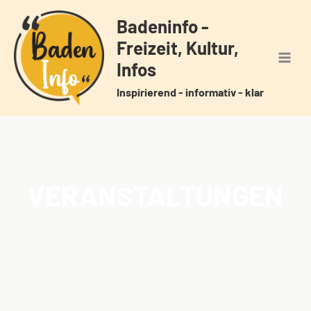
Zum
Badeninfo -
Inhalt
Freizeit, Kultur,
springen
Infos
Inspirierend - informativ - klar
VERANSTALTUNGEN
Home
Veranstaltungen
/