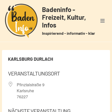
Zum
Badeninfo -
Inhalt
Freizeit, Kultur,
springen
Infos
Inspirierend - informativ - klar
KARLSBURG DURLACH
VERANSTALTUNGSORT
Pfinztalstraße 9
Karlsruhe
76227
NÄCHSTE VERANSTALTUNG