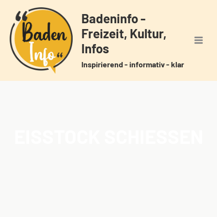
Zum
Badeninfo -
Inhalt
Freizeit, Kultur,
springen
Infos
Inspirierend - informativ - klar
EISSTOCK SCHIESSEN
Home
Veranstaltungen
Schlagwörter
Eisstock schießen
/
/
/