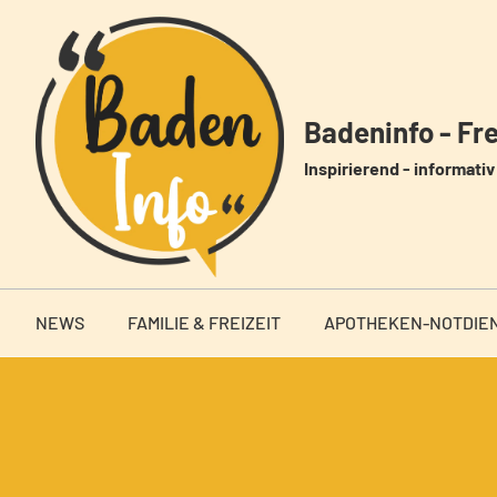
Zum
Inhalt
springen
Badeninfo - Frei
Inspirierend - informativ 
NEWS
FAMILIE & FREIZEIT
APOTHEKEN-NOTDIE