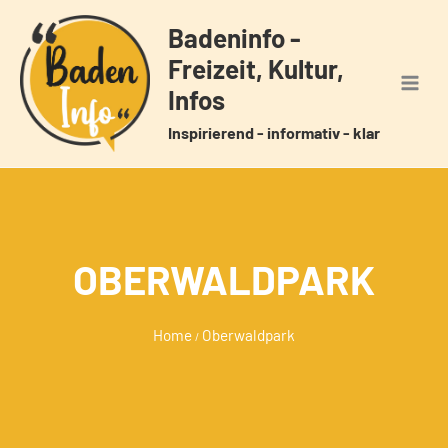
Zum
Badeninfo -
Inhalt
Freizeit, Kultur,
springen
Infos
Inspirierend - informativ - klar
OBERWALDPARK
Home
Oberwaldpark
/