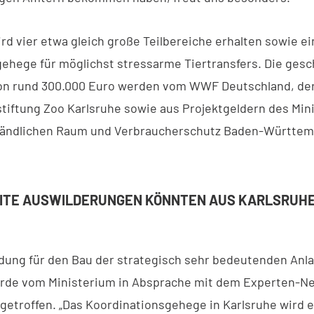
rd vier etwa gleich große Teilbereiche erhalten sowie ei
ehege für möglichst stressarme Tiertransfers. Die gesc
on rund 300.000 Euro werden vom WWF Deutschland, de
tiftung Zoo Karlsruhe sowie aus Projektgeldern des Min
Ländlichen Raum und Verbraucherschutz Baden-Württem
TE AUSWILDERUNGEN KÖNNTEN AUS KARLSRUHE
dung für den Bau der strategisch sehr bedeutenden Anla
urde vom Ministerium in Absprache mit dem Experten-N
 getroffen. „Das Koordinationsgehege in Karlsruhe wird 