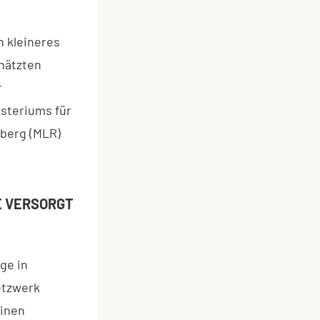
n kleineres
hätzten
r
isteriums für
berg (MLR)
 VERSORGT
ge in
etzwerk
einen