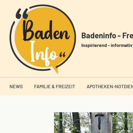
Zum
Inhalt
springen
Badeninfo - Frei
Inspirierend - informativ 
NEWS
FAMILIE & FREIZEIT
APOTHEKEN-NOTDIE