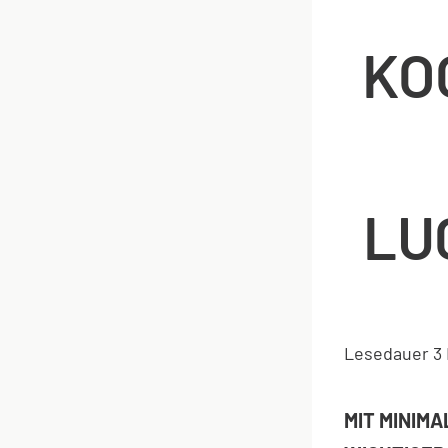
KO
LU
Lesedauer
3
MIT MINIM