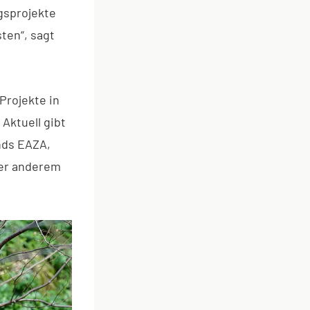
gsprojekte
ten“, sagt
rojekte in
Aktuell gibt
nds EAZA,
ter anderem