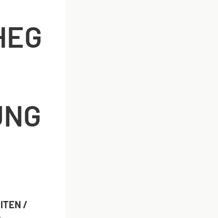
HEG
UNG
ITEN /