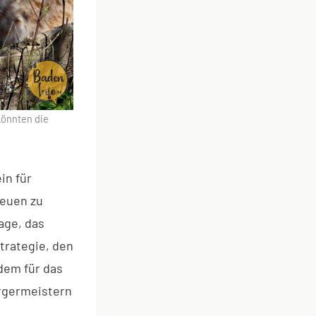
könnten die
in für
reuen zu
age, das
trategie, den
dem für das
rgermeistern