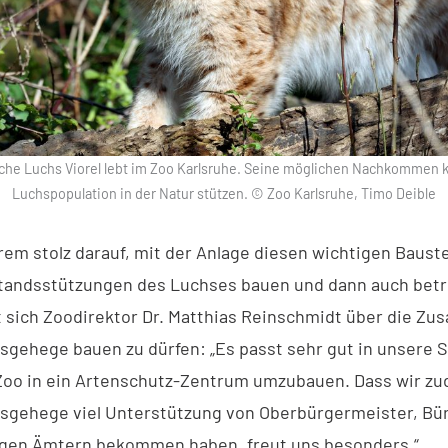
che Luchs Viorel lebt im Zoo Karlsruhe. Seine möglichen Nachkommen 
Luchspopulation in der Natur stützen. © Zoo Karlsruhe, Timo Deible
rem stolz darauf, mit der Anlage diesen wichtigen Bauste
tandsstützungen des Luchses bauen und dann auch bet
t sich Zoodirektor Dr. Matthias Reinschmidt über die Zus
sgehege bauen zu dürfen: „Es passt sehr gut in unsere S
Zoo in ein Artenschutz-Zentrum umzubauen. Dass wir zu
sgehege viel Unterstützung von Oberbürgermeister, Bü
igen Ämtern bekommen haben, freut uns besonders.“