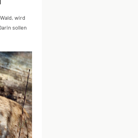
N
Wald, wird
arin sollen