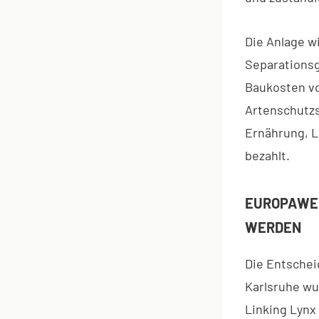
Die Anlage wi
Separationsg
Baukosten v
Artenschutzs
Ernährung, 
bezahlt.
EUROPAWEI
WERDEN
Die Entschei
Karlsruhe w
Linking Lynx