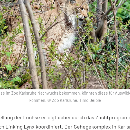
chse im Zoo Karlsruhe Nachwuchs bekommen, könnten diese für Auswild
kommen. © Zoo Karlsruhe, Timo Deible
tellung der Luchse erfolgt dabei durch das Zuchtprogra
ch Linking Lynx koordiniert. Der Gehegekomplex in Karls