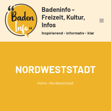
Zum
Badeninfo -
Inhalt
Freizeit, Kultur,
springen
Infos
Inspirierend - informativ - klar
NORDWESTSTADT
Home
Nordweststadt
/