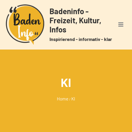
Zum
Badeninfo -
Inhalt
Freizeit, Kultur,
springen
Infos
Inspirierend - informativ - klar
KI
Home
KI
/