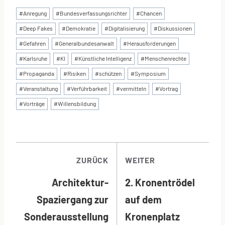
Schlagworte:
#
Anregung
#
Bundesverfassungsrichter
#
Chancen
#
Deep Fakes
#
Demokratie
#
Digitalisierung
#
Diskussionen
#
Gefahren
#
Generalbundesanwalt
#
Herausforderungen
#
Karlsruhe
#
KI
#
Künstliche Intelligenz
#
Menschenrechte
#
Propaganda
#
Risiken
#
schützen
#
Symposium
#
Veranstaltung
#
Verführbarkeit
#
vermitteln
#
Vortrag
#
Vorträge
#
Willensbildung
BEITRAGSNAVI
ZURÜCK
WEITER
Architektur-
2. Kronentrödel
Spaziergang zur
auf dem
Sonderausstellung
Kronenplatz