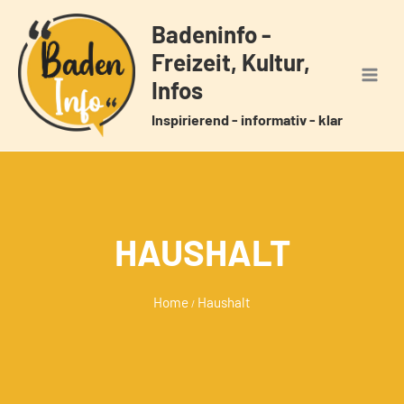
Zum
Badeninfo -
Inhalt
Freizeit, Kultur,
springen
Infos
Inspirierend - informativ - klar
HAUSHALT
Home
Haushalt
/