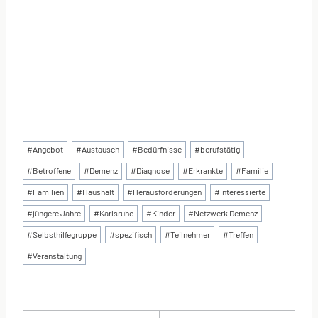
Schlagworte:
#
Angebot
#
Austausch
#
Bedürfnisse
#
berufstätig
#
Betroffene
#
Demenz
#
Diagnose
#
Erkrankte
#
Familie
#
Familien
#
Haushalt
#
Herausforderungen
#
Interessierte
#
jüngere Jahre
#
Karlsruhe
#
Kinder
#
Netzwerk Demenz
#
Selbsthilfegruppe
#
spezifisch
#
Teilnehmer
#
Treffen
#
Veranstaltung