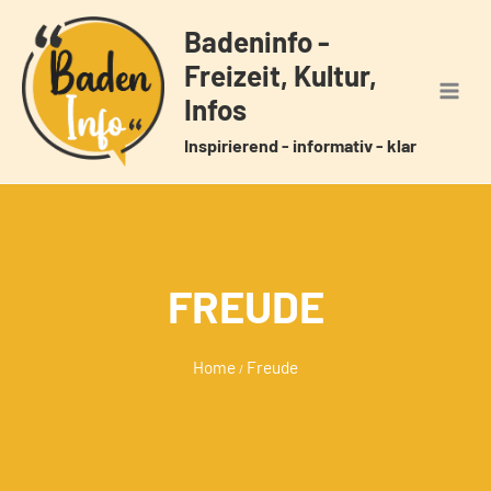
Zum
Badeninfo -
Inhalt
Freizeit, Kultur,
springen
Infos
Inspirierend - informativ - klar
FREUDE
Home
Freude
/