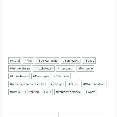
Schlagworte:
#
Albtal
#
AVG
#
Bad Herrenalb
#
Bahnstreik
#
Busse
#
Germersheim
#
Hochstetten
#
Ittersbach
#
Karlsruhe
#
Linienbusse
#
Menzingen
#
Odenheim
#
öffentliche Verkehrsmittel
#
Öhringen
#
ÖPNV
#
Straßenbahnen
#
Streik
#
Streiktag
#
VBK
#
Verkehrsbetriebe
#
Wörth