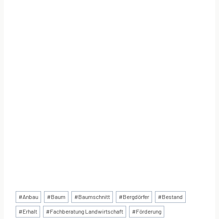
Schlagworte:
#
Anbau
#
Baum
#
Baumschnitt
#
Bergdörfer
#
Bestand
#
Erhalt
#
Fachberatung Landwirtschaft
#
Förderung