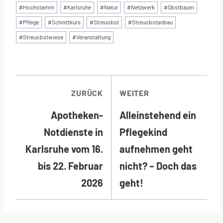
#
Hochstamm
#
Karlsruhe
#
Natur
#
Netzwerk
#
Obstbaum
#
Pflege
#
Schnittkurs
#
Streuobst
#
Streuobstanbau
#
Streuobstwiese
#
Veranstaltung
BEITRAGSNAVI
ZURÜCK
WEITER
Apotheken-
Alleinstehend ein
Notdienste in
Pflegekind
Karlsruhe vom 16.
aufnehmen geht
bis 22. Februar
nicht? – Doch das
2026
geht!