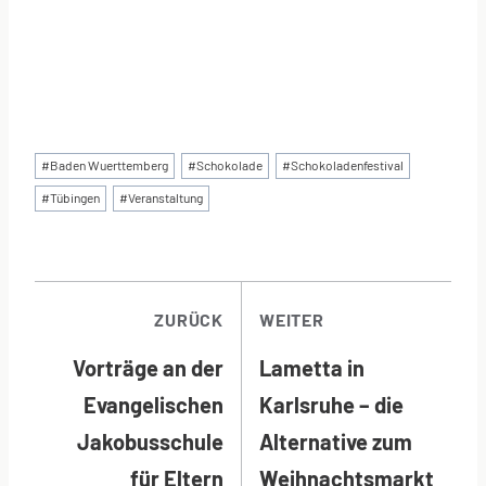
Schlagworte:
#
Baden Wuerttemberg
#
Schokolade
#
Schokoladenfestival
#
Tübingen
#
Veranstaltung
BEITRAGSNAVI
ZURÜCK
WEITER
Vorträge an der
Lametta in
Evangelischen
Karlsruhe – die
Jakobusschule
Alternative zum
für Eltern
Weihnachtsmarkt