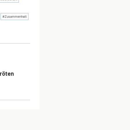
#
Zusammenhalt
ON
röten