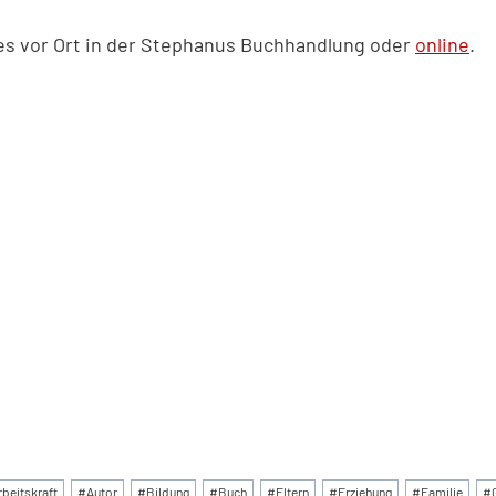
 es vor Ort in der Stephanus Buchhandlung oder
online
.
:
rbeitskraft
#
Autor
#
Bildung
#
Buch
#
Eltern
#
Erziehung
#
Familie
#