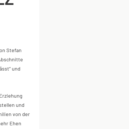
on Stefan
 Abschnitte
ässt“ und
 Erziehung
stellen und
ilien von der
mehr Ehen