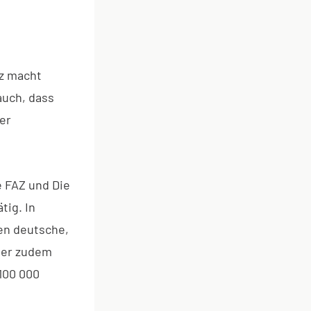
z macht
auch, dass
er
e FAZ und Die
tig. In
en deutsche,
 er zudem
100 000