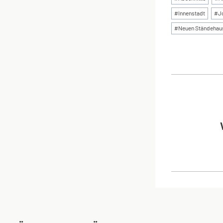
#
Innenstadt
#
J
#
Neuen Ständehau
BEI