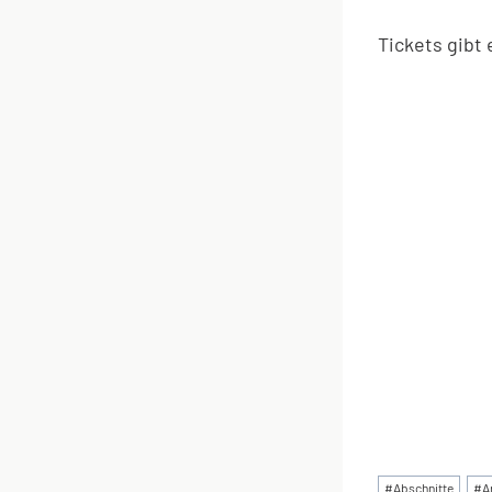
Tickets gibt
Schlagworte
#
Abschnitte
#
A