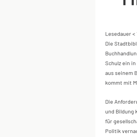
Lesedauer
< 
Die Stadtbib
Buchhandlu
Schulz ein in
aus seinem Bu
kommt mit Mo
Die Anforder
und Bildung 
für gesellsc
Politik vern