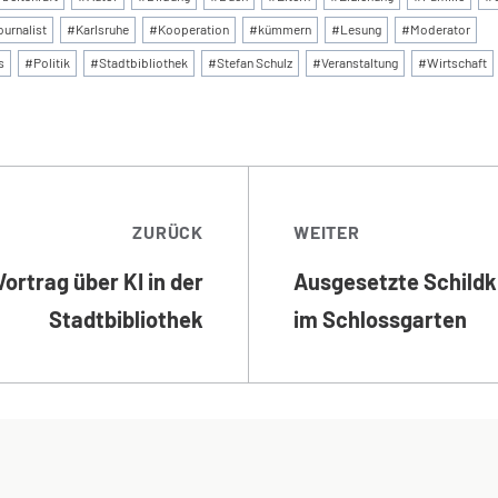
ournalist
#
Karlsruhe
#
Kooperation
#
kümmern
#
Lesung
#
Moderator
s
#
Politik
#
Stadtbibliothek
#
Stefan Schulz
#
Veranstaltung
#
Wirtschaft
TRAGSNAVIGATI
ZURÜCK
WEITER
Vortrag über KI in der
Ausgesetzte Schildk
Stadtbibliothek
im Schlossgarten