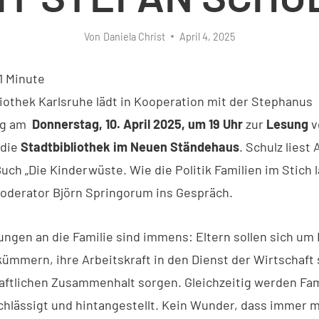
Von
Daniela Christ
April 4, 2025
1
Minute
liothek Karlsruhe lädt in Kooperation mit der Stephanus
ng am
Donnerstag, 10. April 2025, um 19 Uhr
zur
Lesung
v
 die
Stadtbibliothek im Neuen Ständehaus
. Schulz liest
ch „Die Kinderwüste. Wie die Politik Familien im Stich l
derator Björn Springorum ins Gespräch.
ungen an die Familie sind immens: Eltern sollen sich um
kümmern, ihre Arbeitskraft in den Dienst der Wirtschaft 
haftlichen Zusammenhalt sorgen. Gleichzeitig werden Fam
achlässigt und hintangestellt. Kein Wunder, dass immer 