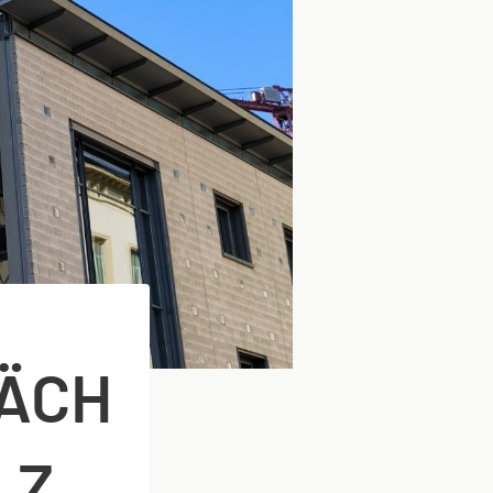
ÄCH
LZ