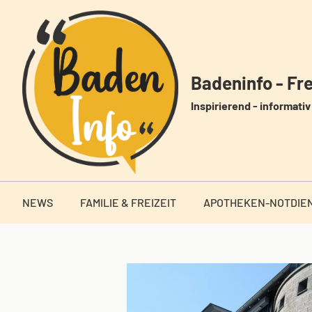
Zum
Inhalt
springen
Badeninfo - Frei
Inspirierend - informativ 
NEWS
FAMILIE & FREIZEIT
APOTHEKEN-NOTDIE