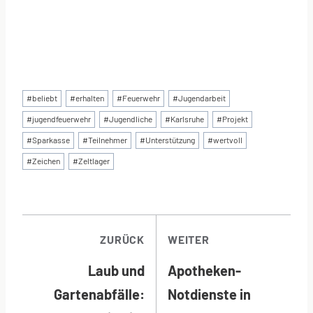
Schlagworte:
#
beliebt
#
erhalten
#
Feuerwehr
#
Jugendarbeit
#
jugendfeuerwehr
#
Jugendliche
#
Karlsruhe
#
Projekt
#
Sparkasse
#
Teilnehmer
#
Unterstützung
#
wertvoll
#
Zeichen
#
Zeltlager
BEITRAGSNAVI
ZURÜCK
WEITER
Laub und
Apotheken-
Gartenabfälle:
Notdienste in