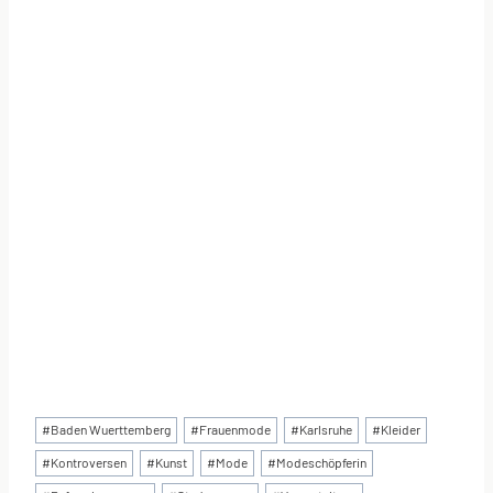
Schlagworte:
#
Baden Wuerttemberg
#
Frauenmode
#
Karlsruhe
#
Kleider
#
Kontroversen
#
Kunst
#
Mode
#
Modeschöpferin